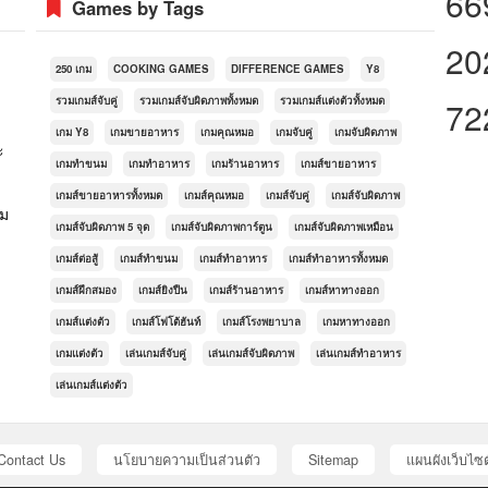
66
Games by Tags
20
250 เกม
COOKING GAMES
DIFFERENCE GAMES
Y8
รวมเกมส์จับคู่
รวมเกมส์จับผิดภาพทั้งหมด
รวมเกมส์แต่งตัวทั้งหมด
72
เกม Y8
เกมขายอาหาร
เกมคุณหมอ
เกมจับคู่
เกมจับผิดภาพ
ะ
เกมทำขนม
เกมทำอาหาร
เกมร้านอาหาร
เกมส์ขายอาหาร
เกมส์ขายอาหารทั้งหมด
เกมส์คุณหมอ
เกมส์จับคู่
เกมส์จับผิดภาพ
กม
เกมส์จับผิดภาพ 5 จุด
เกมส์จับผิดภาพการ์ตูน
เกมส์จับผิดภาพเหมือน
เกมส์ต่อสู้
เกมส์ทำขนม
เกมส์ทำอาหาร
เกมส์ทำอาหารทั้งหมด
เกมส์ฝึกสมอง
เกมส์ยิงปืน
เกมส์ร้านอาหาร
เกมส์หาทางออก
เกมส์แต่งตัว
เกมส์โฟโต้ฮันท์
เกมส์โรงพยาบาล
เกมหาทางออก
เกมแต่งตัว
เล่นเกมส์จับคู่
เล่นเกมส์จับผิดภาพ
เล่นเกมส์ทำอาหาร
เล่นเกมส์แต่งตัว
Contact Us
นโยบายความเป็นส่วนตัว
Sitemap
แผนผังเว็บไซต