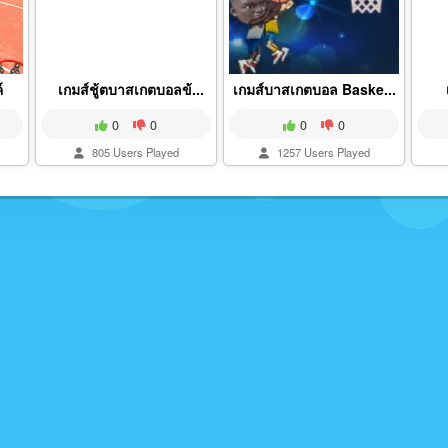
์
เกมส์ชู้ตบาสเกตบอลข้...
เกมส์บาสเกตบอล Baske...
0
0
0
0
805 Users Played
1257 Users Played