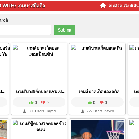
ITH: เกมบาสมือถือ
เกมส์ออนไลน์เล่น
arch
Submit
...
เกมส์บาสเก็ตบอลแชมเป...
เกมส์บาสเก็ตบอลสกิล
เก
0
0
0
0
930 Users Played
727 Users Played