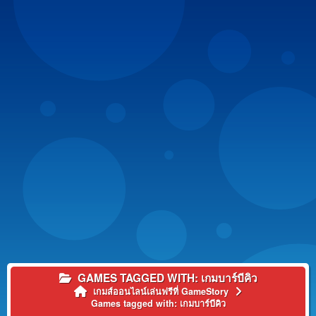
GAMES TAGGED WITH: เกมบาร์บีคิว
เกมส์ออนไลน์เล่นฟรีที่ GameStory
Games tagged with: เกมบาร์บีคิว