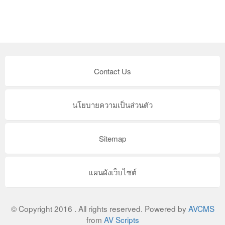
Contact Us
นโยบายความเป็นส่วนตัว
Sitemap
แผนผังเว็บไซต์
© Copyright 2016 . All rights reserved. Powered by
AVCMS
from
AV Scripts