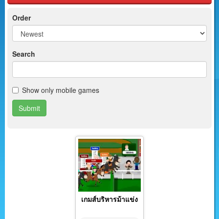
Order
Search
Show only mobile games
Submit
เกมส์บริหารม้าแข่ง