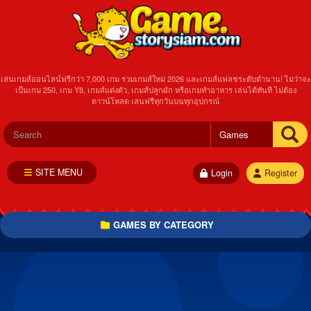
เล่นเกมส์ออนไลน์ฟรีกว่า 7,000 เกม รวมเกมส์ใหม่ 2026 และเกมส์แฟลชระดับตำนาน! ไม่ว่าจะ
เป็นเกม 250, เกม Y8, เกมส์แต่งตัว, เกมส์ปลูกผัก หรือเกมทำอาหาร เล่นได้ทันที ไม่ต้อง
ดาวน์โหลด เล่นฟรีทุกวันบนทุกอุปกรณ์
SITE MENU
Login
Register
GAMES BY CATEGORY