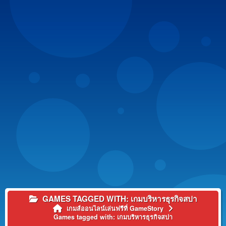
GAMES TAGGED WITH: เกมบริหารธุรกิจสปา
เกมส์ออนไลน์เล่นฟรีที่ GameStory
Games tagged with: เกมบริหารธุรกิจสปา