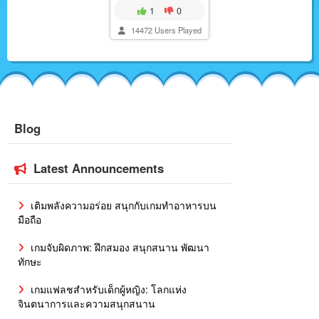
1
0
14472 Users Played
Blog
Latest Announcements
เติมพลังความอร่อย สนุกกับเกมทำอาหารบน
มือถือ
เกมจับผิดภาพ: ฝึกสมอง สนุกสนาน พัฒนา
ทักษะ
เกมแฟลชสำหรับเด็กผู้หญิง: โลกแห่ง
จินตนาการและความสนุกสนาน