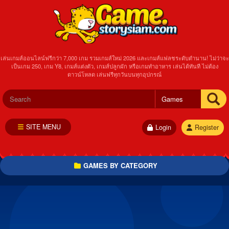
เล่นเกมส์ออนไลน์ฟรีกว่า 7,000 เกม รวมเกมส์ใหม่ 2026 และเกมส์แฟลชระดับตำนาน! ไม่ว่าจะ
เป็นเกม 250, เกม Y8, เกมส์แต่งตัว, เกมส์ปลูกผัก หรือเกมทำอาหาร เล่นได้ทันที ไม่ต้อง
ดาวน์โหลด เล่นฟรีทุกวันบนทุกอุปกรณ์
SITE MENU
Login
Register
GAMES BY CATEGORY