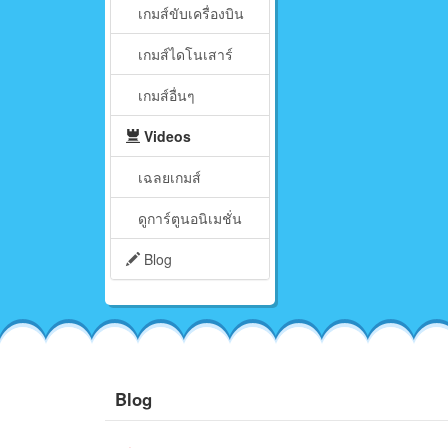
เกมส์ขับเครื่องบิน
เกมส์ไดโนเสาร์
เกมส์อื่นๆ
Videos
เฉลยเกมส์
ดูการ์ตูนอนิเมชั่น
Blog
Blog