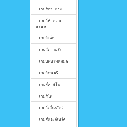
เกมส์กระดาน
เกมส์ทำความ
สะอาด
เกมส์เด็ก
เกมส์ความรัก
เกมบทบาทสมมติ
เกมส์ดนตรี
เกมส์คาสิโน
เกมส์ไพ่
เกมส์เลี้ยงสัตว์
เกมส์แองกี้เบิร์ด