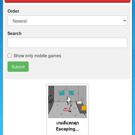
Order
Search
Show only mobile games
Submit
เกมส์แหกคุก
Escaping...