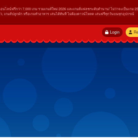
ออนไลน์ฟรีกว่า 7,000 เกม รวมเกมส์ใหม่ 2026 และเกมส์แฟลชระดับตำนาน! ไม่ว่าจะเป็นเกม 25
ัว, เกมส์ปลูกผัก หรือเกมทำอาหาร เล่นได้ทันที ไม่ต้องดาวน์โหลด เล่นฟรีทุกวันบนทุกอุปกรณ์
Login
Re