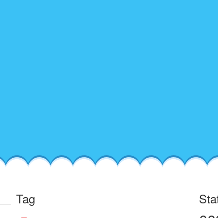
Tag
Sta