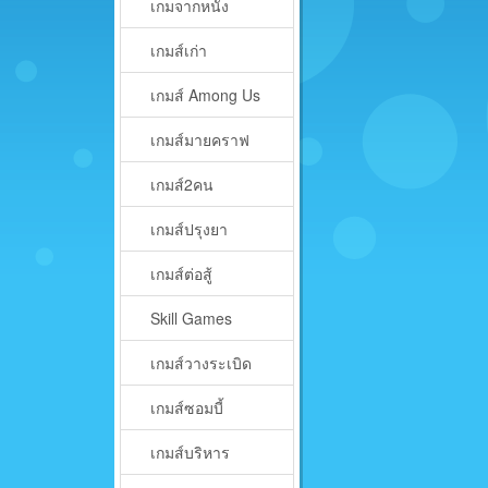
เกมจากหนัง
เกมส์เก่า
เกมส์ Among Us
เกมส์มายคราฟ
เกมส์2คน
เกมส์ปรุงยา
เกมส์ต่อสู้
Skill Games
เกมส์วางระเบิด
เกมส์ซอมบี้
เกมส์บริหาร