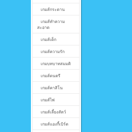
เกมส์กระดาน
เกมส์ทำความ
สะอาด
เกมส์เด็ก
เกมส์ความรัก
เกมบทบาทสมมติ
เกมส์ดนตรี
เกมส์คาสิโน
เกมส์ไพ่
เกมส์เลี้ยงสัตว์
เกมส์แองกี้เบิร์ด