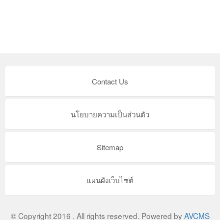
Contact Us
นโยบายความเป็นส่วนตัว
Sitemap
แผนผังเว็บไซต์
© Copyright 2016 . All rights reserved. Powered by
AVCMS