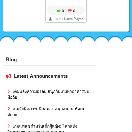
0
0
14251 Users Played
Blog
Latest Announcements
เติมพลังความอร่อย สนุกกับเกมทำอาหารบน
มือถือ
เกมจับผิดภาพ: ฝึกสมอง สนุกสนาน พัฒนา
ทักษะ
เกมแฟลชสำหรับเด็กผู้หญิง: โลกแห่ง
จินตนาการและความสนุกสนาน