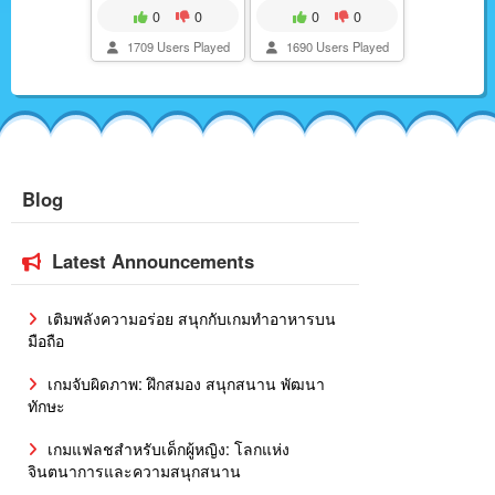
0
0
0
0
1709 Users Played
1690 Users Played
Blog
Latest Announcements
เติมพลังความอร่อย สนุกกับเกมทำอาหารบน
มือถือ
เกมจับผิดภาพ: ฝึกสมอง สนุกสนาน พัฒนา
ทักษะ
เกมแฟลชสำหรับเด็กผู้หญิง: โลกแห่ง
จินตนาการและความสนุกสนาน