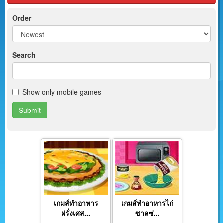
Order
Search
Show only mobile games
Submit
เกมส์ทำอาหาร
เกมส์ทำอาหารไก่
ฝรั่งเศส...
ซาลซ่...