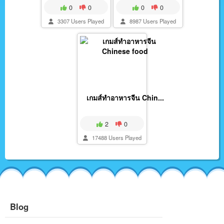
0
0
0
0
3307 Users Played
8987 Users Played
เกมส์ทำอาหารจีน Chin...
2
0
17488 Users Played
Blog