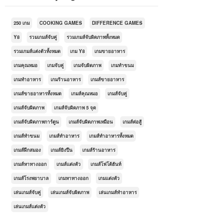
250 เกม
COOKING GAMES
DIFFERENCE GAMES
Y8
รวมเกมส์จับคู่
รวมเกมส์จับผิดภาพทั้งหมด
รวมเกมส์แต่งตัวทั้งหมด
เกม Y8
เกมขายอาหาร
เกมคุณหมอ
เกมจับคู่
เกมจับผิดภาพ
เกมทำขนม
เกมทำอาหาร
เกมร้านอาหาร
เกมส์ขายอาหาร
เกมส์ขายอาหารทั้งหมด
เกมส์คุณหมอ
เกมส์จับคู่
เกมส์จับผิดภาพ
เกมส์จับผิดภาพ 5 จุด
เกมส์จับผิดภาพการ์ตูน
เกมส์จับผิดภาพเหมือน
เกมส์ต่อสู้
เกมส์ทำขนม
เกมส์ทำอาหาร
เกมส์ทำอาหารทั้งหมด
เกมส์ฝึกสมอง
เกมส์ยิงปืน
เกมส์ร้านอาหาร
เกมส์หาทางออก
เกมส์แต่งตัว
เกมส์โฟโต้ฮันท์
เกมส์โรงพยาบาล
เกมหาทางออก
เกมแต่งตัว
เล่นเกมส์จับคู่
เล่นเกมส์จับผิดภาพ
เล่นเกมส์ทำอาหาร
เล่นเกมส์แต่งตัว