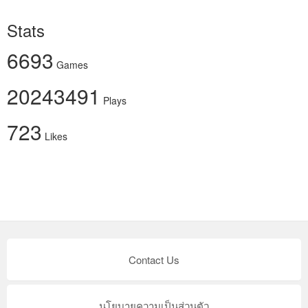
Stats
6693
Games
20243491
Plays
723
Likes
Contact Us
นโยบายความเป็นส่วนตัว