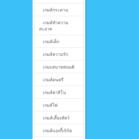
เกมส์กระดาน
เกมส์ทำความ
สะอาด
เกมส์เด็ก
เกมส์ความรัก
เกมบทบาทสมมติ
เกมส์ดนตรี
เกมส์คาสิโน
เกมส์ไพ่
เกมส์เลี้ยงสัตว์
เกมส์แองกี้เบิร์ด