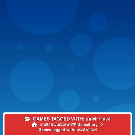
GAMES TAGGED WITH: เกมทำกาแฟ
เกมส์ออนไลน์เล่นฟรีที่ GameStory
Games tagged with: เกมทำกาแฟ