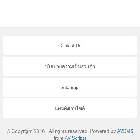
Contact Us
นโยบายความเป็นส่วนตัว
Sitemap
แผนผังเว็บไซต์
© Copyright 2016 . All rights reserved. Powered by
AVCMS
from
AV Scripts