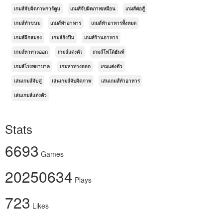
เกมส์จับผิดภาพการ์ตูน
เกมส์จับผิดภาพเหมือน
เกมส์ต่อสู้
เกมส์ทำขนม
เกมส์ทำอาหาร
เกมส์ทำอาหารทั้งหมด
เกมส์ฝึกสมอง
เกมส์ยิงปืน
เกมส์ร้านอาหาร
เกมส์หาทางออก
เกมส์แต่งตัว
เกมส์โฟโต้ฮันท์
เกมส์โรงพยาบาล
เกมหาทางออก
เกมแต่งตัว
เล่นเกมส์จับคู่
เล่นเกมส์จับผิดภาพ
เล่นเกมส์ทำอาหาร
เล่นเกมส์แต่งตัว
Stats
6693
Games
20250634
Plays
723
Likes