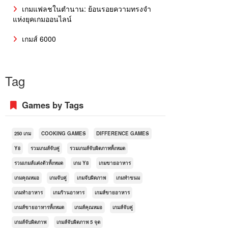
เกมแฟลชในตำนาน: ย้อนรอยความทรงจำ
แห่งยุคเกมออนไลน์
เกมส์ 6000
Tag
Games by Tags
250 เกม
COOKING GAMES
DIFFERENCE GAMES
Y8
รวมเกมส์จับคู่
รวมเกมส์จับผิดภาพทั้งหมด
รวมเกมส์แต่งตัวทั้งหมด
เกม Y8
เกมขายอาหาร
เกมคุณหมอ
เกมจับคู่
เกมจับผิดภาพ
เกมทำขนม
เกมทำอาหาร
เกมร้านอาหาร
เกมส์ขายอาหาร
เกมส์ขายอาหารทั้งหมด
เกมส์คุณหมอ
เกมส์จับคู่
เกมส์จับผิดภาพ
เกมส์จับผิดภาพ 5 จุด