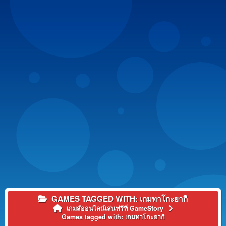
GAMES TAGGED WITH: เกมทาโกะยากิ
เกมส์ออนไลน์เล่นฟรีที่ GameStory
Games tagged with: เกมทาโกะยากิ