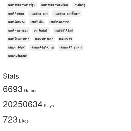
เกมส์จับผิดภาพการ์ตูน
เกมส์จับผิดภาพเหมือน
เกมส์ต่อสู้
เกมส์ทำขนม
เกมส์ทำอาหาร
เกมส์ทำอาหารทั้งหมด
เกมส์ฝึกสมอง
เกมส์ยิงปืน
เกมส์ร้านอาหาร
เกมส์หาทางออก
เกมส์แต่งตัว
เกมส์โฟโต้ฮันท์
เกมส์โรงพยาบาล
เกมหาทางออก
เกมแต่งตัว
เล่นเกมส์จับคู่
เล่นเกมส์จับผิดภาพ
เล่นเกมส์ทำอาหาร
เล่นเกมส์แต่งตัว
Stats
6693
Games
20250634
Plays
723
Likes