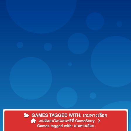
GAMES TAGGED WITH: เกมทางเลือก
เกมส์ออนไลน์เล่นฟรีที่ GameStory
Games tagged with: เกมทางเลือก