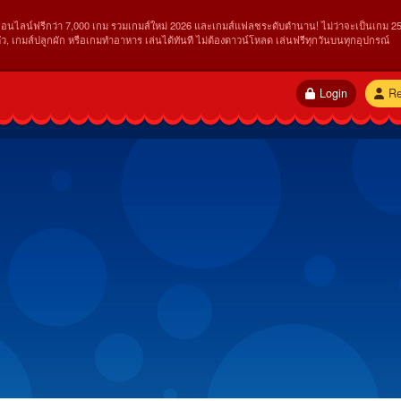
ออนไลน์ฟรีกว่า 7,000 เกม รวมเกมส์ใหม่ 2026 และเกมส์แฟลชระดับตำนาน! ไม่ว่าจะเป็นเกม 25
ัว, เกมส์ปลูกผัก หรือเกมทำอาหาร เล่นได้ทันที ไม่ต้องดาวน์โหลด เล่นฟรีทุกวันบนทุกอุปกรณ์
Login
Re