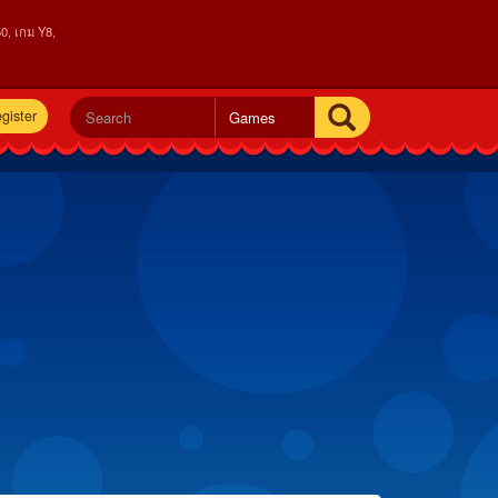
0, เกม Y8,
gister