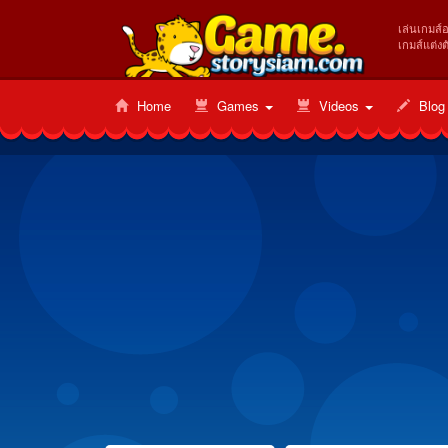
เล่นเกมส์
เกมส์แต่งต
Home
Games
Videos
Blog