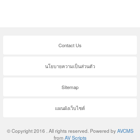
Contact Us
นโยบายความเป็นส่วนตัว
Sitemap
แผนผังเว็บไซต์
© Copyright 2016 . All rights reserved. Powered by
AVCMS
from
AV Scripts