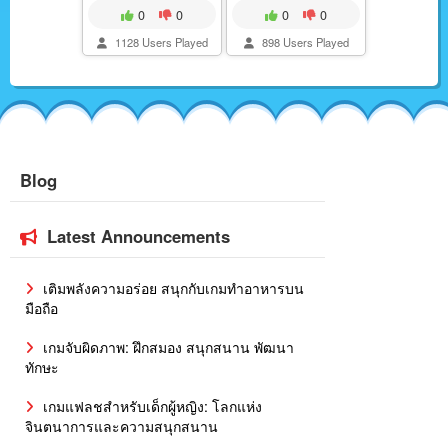
0
0
0
0
1128 Users Played
898 Users Played
Blog
Latest Announcements
เติมพลังความอร่อย สนุกกับเกมทำอาหารบน
มือถือ
เกมจับผิดภาพ: ฝึกสมอง สนุกสนาน พัฒนา
ทักษะ
เกมแฟลชสำหรับเด็กผู้หญิง: โลกแห่ง
จินตนาการและความสนุกสนาน