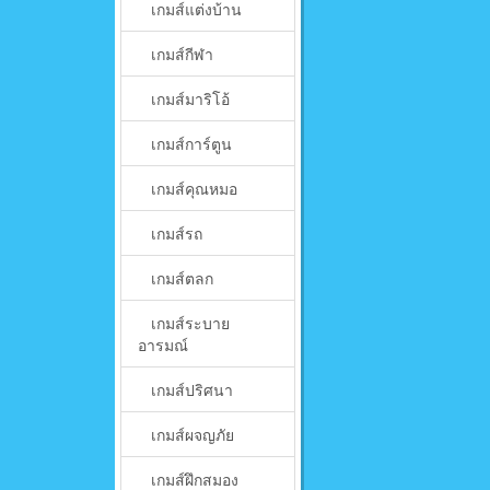
เกมส์แต่งบ้าน
เกมส์กีฬา
เกมส์มาริโอ้
เกมส์การ์ตูน
เกมส์คุณหมอ
เกมส์รถ
เกมส์ตลก
เกมส์ระบาย
อารมณ์
เกมส์ปริศนา
เกมส์ผจญภัย
เกมส์ฝึกสมอง