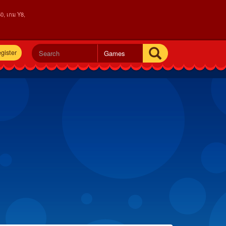
0, เกม Y8,
gister