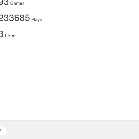
93
Games
233685
Plays
3
Likes
์