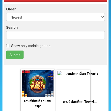
Order
Search
Show only mobile games
Submit
เกมส์ต่อบล็อกแสน
เกมส์ต่อบล็อก Tentri...
สนุก