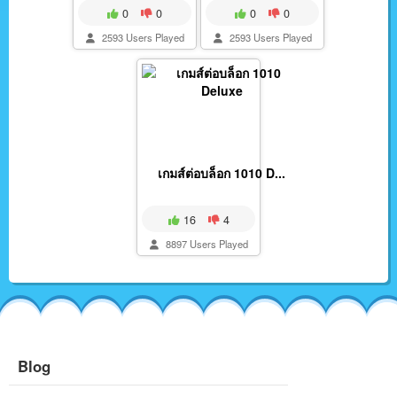
0
0
0
0
2593 Users Played
2593 Users Played
เกมส์ต่อบล็อก 1010 D...
16
4
8897 Users Played
Blog