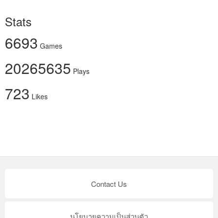
Stats
6693
Games
20265635
Plays
723
Likes
Contact Us
นโยบายความเป็นส่วนตัว