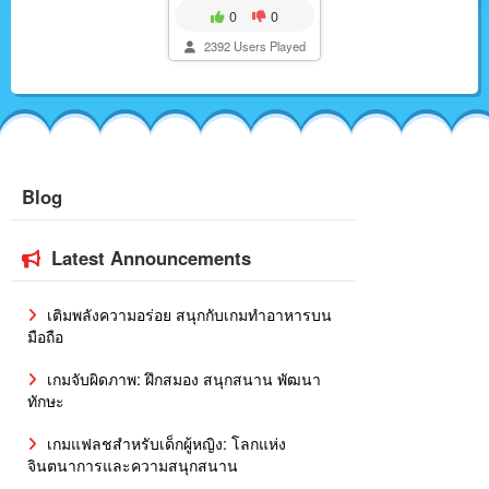
0
0
2392 Users Played
Blog
Latest Announcements
เติมพลังความอร่อย สนุกกับเกมทำอาหารบน
มือถือ
เกมจับผิดภาพ: ฝึกสมอง สนุกสนาน พัฒนา
ทักษะ
เกมแฟลชสำหรับเด็กผู้หญิง: โลกแห่ง
จินตนาการและความสนุกสนาน