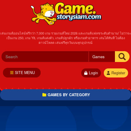
เล่นเกมส์ออนไลน์ฟรีกว่า 7,000 เกม รวมเกมส์ใหม่ 2026 และเกมส์แฟลชระดับตำนาน! ไม่ว่าจะ
เป็นเกม 250, เกม Y8, เกมส์แต่งตัว, เกมส์ปลูกผัก หรือเกมทำอาหาร เล่นได้ทันที ไม่ต้อง
ดาวน์โหลด เล่นฟรีทุกวันบนทุกอุปกรณ์
SITE MENU
Login
Register
GAMES BY CATEGORY