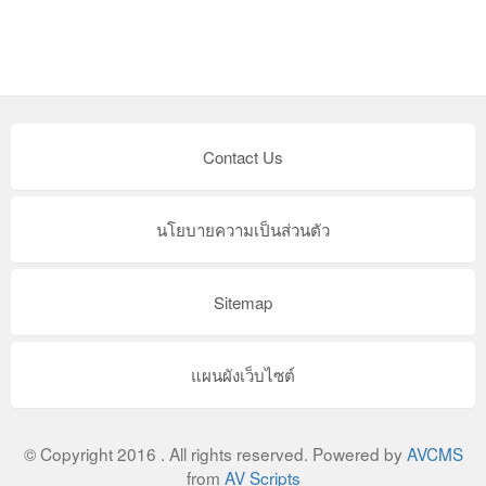
Contact Us
นโยบายความเป็นส่วนตัว
Sitemap
แผนผังเว็บไซต์
© Copyright 2016 . All rights reserved. Powered by
AVCMS
from
AV Scripts