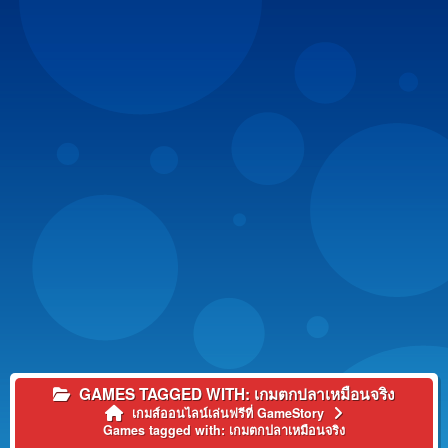
GAMES TAGGED WITH: เกมตกปลาเหมือนจริง
เกมส์ออนไลน์เล่นฟรีที่ GameStory
Games tagged with: เกมตกปลาเหมือนจริง