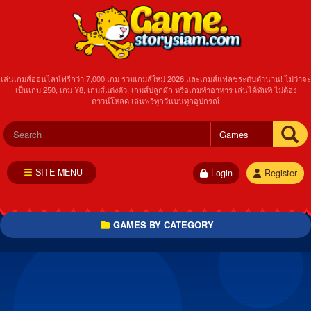
เล่นเกมส์ออนไลน์ฟรีกว่า 7,000 เกม รวมเกมส์ใหม่ 2026 และเกมส์แฟลชระดับตำนาน! ไม่ว่าจะ
เป็นเกม 250, เกม Y8, เกมส์แต่งตัว, เกมส์ปลูกผัก หรือเกมทำอาหาร เล่นได้ทันที ไม่ต้อง
ดาวน์โหลด เล่นฟรีทุกวันบนทุกอุปกรณ์
SITE MENU
Login
Register
GAMES BY CATEGORY