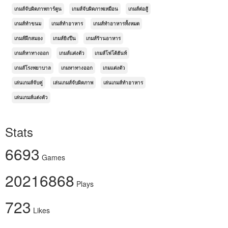
เกมส์จับผิดภาพการ์ตูน
เกมส์จับผิดภาพเหมือน
เกมส์ต่อสู้
เกมส์ทำขนม
เกมส์ทำอาหาร
เกมส์ทำอาหารทั้งหมด
เกมส์ฝึกสมอง
เกมส์ยิงปืน
เกมส์ร้านอาหาร
เกมส์หาทางออก
เกมส์แต่งตัว
เกมส์โฟโต้ฮันท์
เกมส์โรงพยาบาล
เกมหาทางออก
เกมแต่งตัว
เล่นเกมส์จับคู่
เล่นเกมส์จับผิดภาพ
เล่นเกมส์ทำอาหาร
เล่นเกมส์แต่งตัว
Stats
6693
Games
20216868
Plays
723
Likes