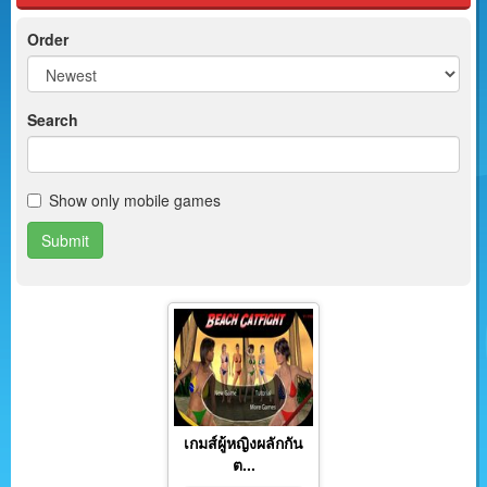
Order
Search
Show only mobile games
Submit
เกมส์ผู้หญิงผลักกัน
ต...