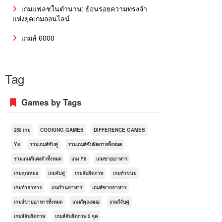
เกมแฟลชในตำนาน: ย้อนรอยความทรงจำ
แห่งยุคเกมออนไลน์
เกมส์ 6000
Tag
Games by Tags
250 เกม
COOKING GAMES
DIFFERENCE GAMES
Y8
รวมเกมส์จับคู่
รวมเกมส์จับผิดภาพทั้งหมด
รวมเกมส์แต่งตัวทั้งหมด
เกม Y8
เกมขายอาหาร
เกมคุณหมอ
เกมจับคู่
เกมจับผิดภาพ
เกมทำขนม
เกมทำอาหาร
เกมร้านอาหาร
เกมส์ขายอาหาร
เกมส์ขายอาหารทั้งหมด
เกมส์คุณหมอ
เกมส์จับคู่
เกมส์จับผิดภาพ
เกมส์จับผิดภาพ 5 จุด