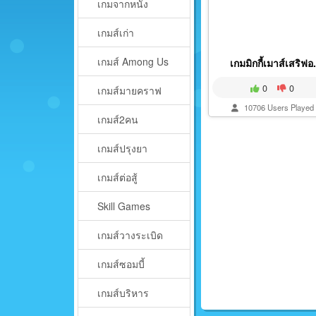
เกมจากหนัง
เกมส์เก่า
เกมส์ Among Us
เกมมิกกี้เมาส์เสริฟอ.
0
0
เกมส์มายคราฟ
10706 Users Played
เกมส์2คน
เกมส์ปรุงยา
เกมส์ต่อสู้
Skill Games
เกมส์วางระเบิด
เกมส์ซอมบี้
เกมส์บริหาร