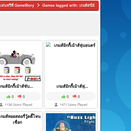
เล่นฟรีที่ GameStory
Games tagged with: เกมดิสนี่ย์
เกมส์มิกกี้เม้าส์ขับ...
เกมส์มิกกี้เม้าส์หุ่...
0
0
0
0
1136 Users Played
1471 Users Played