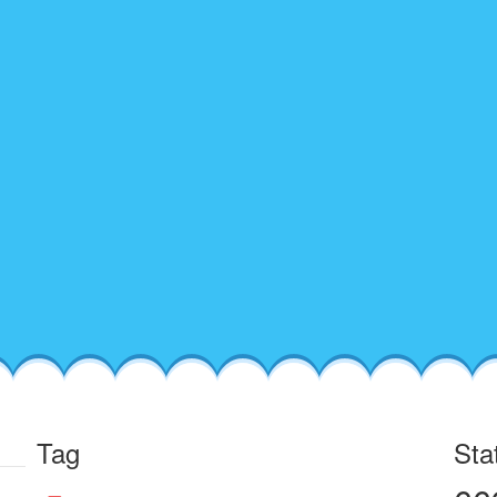
Tag
Sta