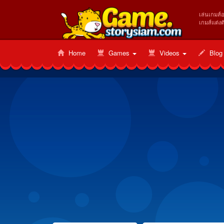
เล่นเกมส์
เกมส์แต่งต
Home
Games
Videos
Blog