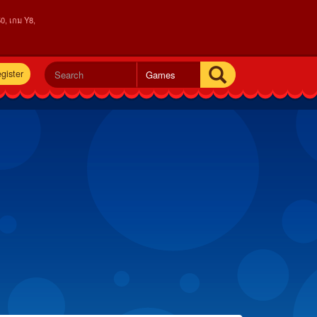
0, เกม Y8,
gister