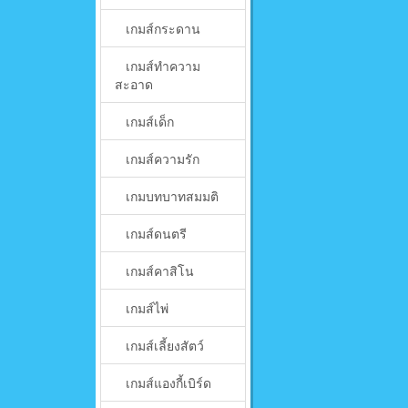
เกมส์กระดาน
เกมส์ทำความ
สะอาด
เกมส์เด็ก
เกมส์ความรัก
เกมบทบาทสมมติ
เกมส์ดนตรี
เกมส์คาสิโน
เกมส์ไพ่
เกมส์เลี้ยงสัตว์
เกมส์แองกี้เบิร์ด