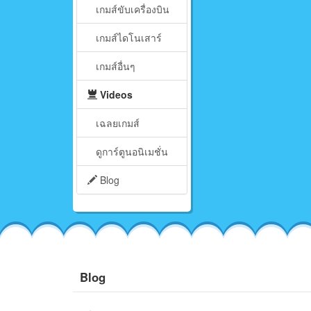
เกมส์ขับเครื่องบิน
เกมส์ไดโนเสาร์
เกมส์อื่นๆ
Videos
เฉลยเกมส์
ดูการ์ตูนอนิเมชั่น
Blog
Blog