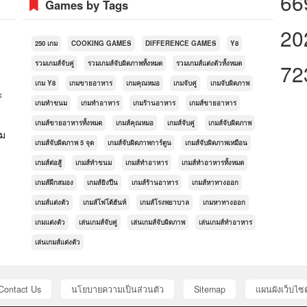
66
Games by Tags
20
250 เกม
COOKING GAMES
DIFFERENCE GAMES
Y8
รวมเกมส์จับคู่
รวมเกมส์จับผิดภาพทั้งหมด
รวมเกมส์แต่งตัวทั้งหมด
72
เกม Y8
เกมขายอาหาร
เกมคุณหมอ
เกมจับคู่
เกมจับผิดภาพ
ะ
เกมทำขนม
เกมทำอาหาร
เกมร้านอาหาร
เกมส์ขายอาหาร
เกมส์ขายอาหารทั้งหมด
เกมส์คุณหมอ
เกมส์จับคู่
เกมส์จับผิดภาพ
กม
เกมส์จับผิดภาพ 5 จุด
เกมส์จับผิดภาพการ์ตูน
เกมส์จับผิดภาพเหมือน
เกมส์ต่อสู้
เกมส์ทำขนม
เกมส์ทำอาหาร
เกมส์ทำอาหารทั้งหมด
เกมส์ฝึกสมอง
เกมส์ยิงปืน
เกมส์ร้านอาหาร
เกมส์หาทางออก
เกมส์แต่งตัว
เกมส์โฟโต้ฮันท์
เกมส์โรงพยาบาล
เกมหาทางออก
เกมแต่งตัว
เล่นเกมส์จับคู่
เล่นเกมส์จับผิดภาพ
เล่นเกมส์ทำอาหาร
เล่นเกมส์แต่งตัว
Contact Us
นโยบายความเป็นส่วนตัว
Sitemap
แผนผังเว็บไซต