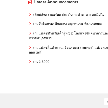
Latest Announcements
เติมพลังความอร่อย สนุกกับเกมทำอาหารบนมือถือ
เกมจับผิดภาพ: ฝึกสมอง สนุกสนาน พัฒนาทักษะ
เกมแฟลชสำหรับเด็กผู้หญิง: โลกแห่งจินตนาการแล
ความสนุกสนาน
เกมแฟลชในตำนาน: ย้อนรอยความทรงจำแห่งยุคเ
ออนไลน์
เกมส์ 6000