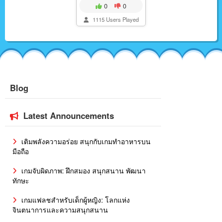
0
0
1115 Users Played
Blog
Latest Announcements
เติมพลังความอร่อย สนุกกับเกมทำอาหารบน
มือถือ
เกมจับผิดภาพ: ฝึกสมอง สนุกสนาน พัฒนา
ทักษะ
เกมแฟลชสำหรับเด็กผู้หญิง: โลกแห่ง
จินตนาการและความสนุกสนาน