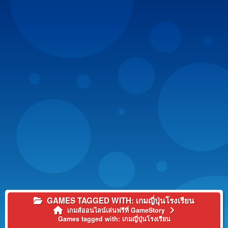
GAMES TAGGED WITH: เกมญี่ปุ่นโรงเรียน
เกมส์ออนไลน์เล่นฟรีที่ GameStory
Games tagged with: เกมญี่ปุ่นโรงเรียน