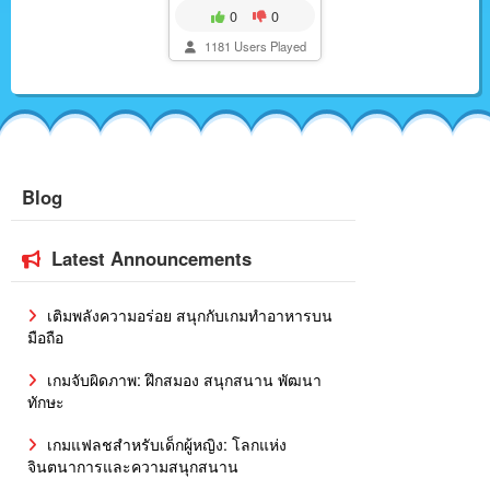
0
0
1181 Users Played
Blog
Latest Announcements
เติมพลังความอร่อย สนุกกับเกมทำอาหารบน
มือถือ
เกมจับผิดภาพ: ฝึกสมอง สนุกสนาน พัฒนา
ทักษะ
เกมแฟลชสำหรับเด็กผู้หญิง: โลกแห่ง
จินตนาการและความสนุกสนาน