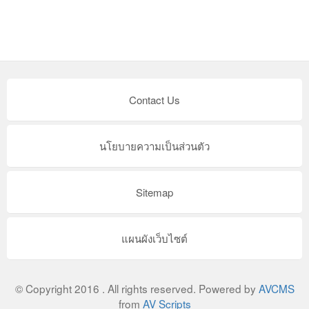
Contact Us
นโยบายความเป็นส่วนตัว
Sitemap
แผนผังเว็บไซต์
© Copyright 2016 . All rights reserved. Powered by
AVCMS
from
AV Scripts