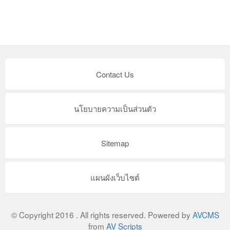
Contact Us
นโยบายความเป็นส่วนตัว
Sitemap
แผนผังเว็บไซต์
© Copyright 2016 . All rights reserved. Powered by
AVCMS
from
AV Scripts