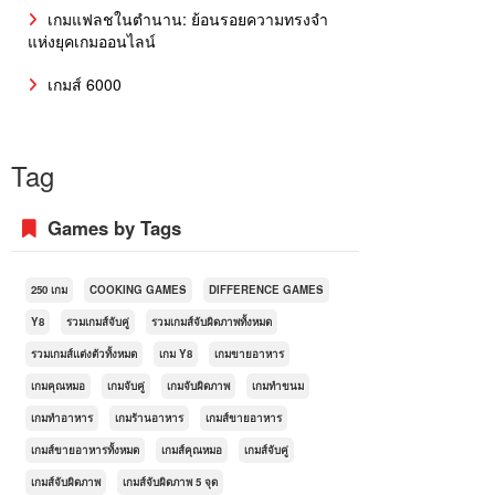
เกมแฟลชในตำนาน: ย้อนรอยความทรงจำ
แห่งยุคเกมออนไลน์
เกมส์ 6000
Tag
Games by Tags
250 เกม
COOKING GAMES
DIFFERENCE GAMES
Y8
รวมเกมส์จับคู่
รวมเกมส์จับผิดภาพทั้งหมด
รวมเกมส์แต่งตัวทั้งหมด
เกม Y8
เกมขายอาหาร
เกมคุณหมอ
เกมจับคู่
เกมจับผิดภาพ
เกมทำขนม
เกมทำอาหาร
เกมร้านอาหาร
เกมส์ขายอาหาร
เกมส์ขายอาหารทั้งหมด
เกมส์คุณหมอ
เกมส์จับคู่
เกมส์จับผิดภาพ
เกมส์จับผิดภาพ 5 จุด