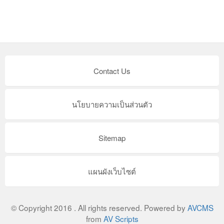
Contact Us
นโยบายความเป็นส่วนตัว
Sitemap
แผนผังเว็บไซต์
© Copyright 2016 . All rights reserved. Powered by
AVCMS
from
AV Scripts