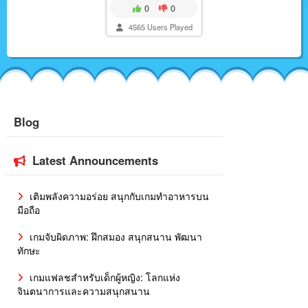
0
0
4565 Users Played
Blog
Latest Announcements
เติมพลังความอร่อย สนุกกับเกมทำอาหารบน
มือถือ
เกมจับผิดภาพ: ฝึกสมอง สนุกสนาน พัฒนา
ทักษะ
เกมแฟลชสำหรับเด็กผู้หญิง: โลกแห่ง
จินตนาการและความสนุกสนาน