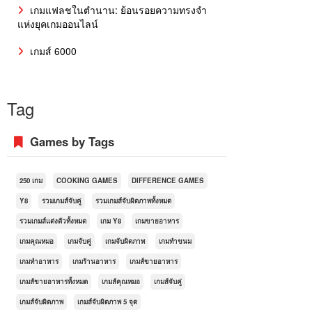
เกมแฟลชในตำนาน: ย้อนรอยความทรงจำ
แห่งยุคเกมออนไลน์
เกมส์ 6000
Tag
Games by Tags
250 เกม
COOKING GAMES
DIFFERENCE GAMES
Y8
รวมเกมส์จับคู่
รวมเกมส์จับผิดภาพทั้งหมด
รวมเกมส์แต่งตัวทั้งหมด
เกม Y8
เกมขายอาหาร
เกมคุณหมอ
เกมจับคู่
เกมจับผิดภาพ
เกมทำขนม
เกมทำอาหาร
เกมร้านอาหาร
เกมส์ขายอาหาร
เกมส์ขายอาหารทั้งหมด
เกมส์คุณหมอ
เกมส์จับคู่
เกมส์จับผิดภาพ
เกมส์จับผิดภาพ 5 จุด