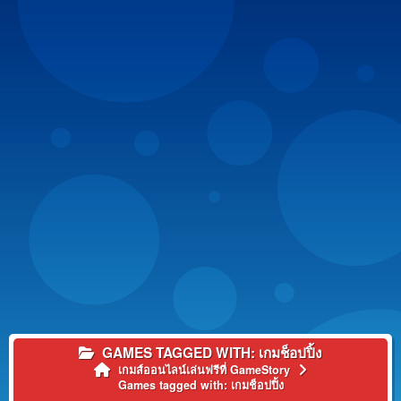
GAMES TAGGED WITH: เกมช็อปปิ้ง
เกมส์ออนไลน์เล่นฟรีที่ GameStory
Games tagged with: เกมช็อปปิ้ง