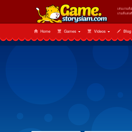
เล่นเกมส์
เกมส์แต่งต
Home
Games
Videos
Blog