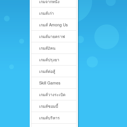
เกมจากหนัง
เกมส์เก่า
เกมส์ Among Us
เกมส์มายคราฟ
เกมส์2คน
เกมส์ปรุงยา
เกมส์ต่อสู้
Skill Games
เกมส์วางระเบิด
เกมส์ซอมบี้
เกมส์บริหาร