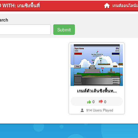
TH: เกมชิงพื้นที่
เกมส์ออนไลน์เ
arch
Submit
เกมส์ตัวเส้นชิงพื้นท...
0
0
914 Users Played