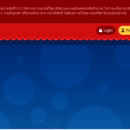
ออนไลน์ฟรีกว่า 7,000 เกม รวมเกมส์ใหม่ 2026 และเกมส์แฟลชระดับตำนาน! ไม่ว่าจะเป็นเกม 25
ัว, เกมส์ปลูกผัก หรือเกมทำอาหาร เล่นได้ทันที ไม่ต้องดาวน์โหลด เล่นฟรีทุกวันบนทุกอุปกรณ์
Login
Re