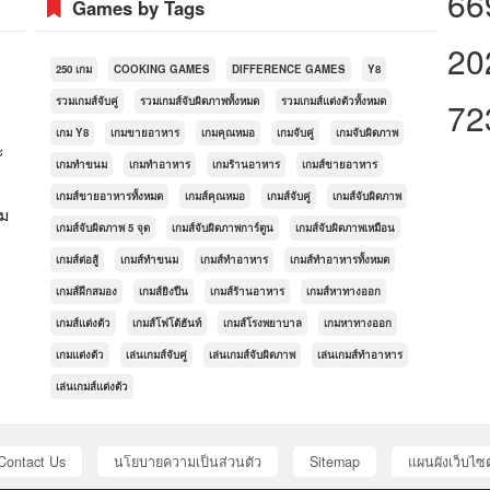
66
Games by Tags
20
250 เกม
COOKING GAMES
DIFFERENCE GAMES
Y8
รวมเกมส์จับคู่
รวมเกมส์จับผิดภาพทั้งหมด
รวมเกมส์แต่งตัวทั้งหมด
72
เกม Y8
เกมขายอาหาร
เกมคุณหมอ
เกมจับคู่
เกมจับผิดภาพ
ะ
เกมทำขนม
เกมทำอาหาร
เกมร้านอาหาร
เกมส์ขายอาหาร
เกมส์ขายอาหารทั้งหมด
เกมส์คุณหมอ
เกมส์จับคู่
เกมส์จับผิดภาพ
กม
เกมส์จับผิดภาพ 5 จุด
เกมส์จับผิดภาพการ์ตูน
เกมส์จับผิดภาพเหมือน
เกมส์ต่อสู้
เกมส์ทำขนม
เกมส์ทำอาหาร
เกมส์ทำอาหารทั้งหมด
เกมส์ฝึกสมอง
เกมส์ยิงปืน
เกมส์ร้านอาหาร
เกมส์หาทางออก
เกมส์แต่งตัว
เกมส์โฟโต้ฮันท์
เกมส์โรงพยาบาล
เกมหาทางออก
เกมแต่งตัว
เล่นเกมส์จับคู่
เล่นเกมส์จับผิดภาพ
เล่นเกมส์ทำอาหาร
เล่นเกมส์แต่งตัว
Contact Us
นโยบายความเป็นส่วนตัว
Sitemap
แผนผังเว็บไซต