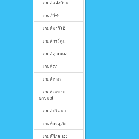
เกมส์แต่งบ้าน
เกมส์กีฬา
เกมส์มาริโอ้
เกมส์การ์ตูน
เกมส์คุณหมอ
เกมส์รถ
เกมส์ตลก
เกมส์ระบาย
อารมณ์
เกมส์ปริศนา
เกมส์ผจญภัย
เกมส์ฝึกสมอง