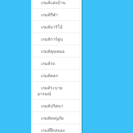
เกมส์แต่งบ้าน
เกมส์กีฬา
เกมส์มาริโอ้
เกมส์การ์ตูน
เกมส์คุณหมอ
เกมส์รถ
เกมส์ตลก
เกมส์ระบาย
อารมณ์
เกมส์ปริศนา
เกมส์ผจญภัย
เกมส์ฝึกสมอง