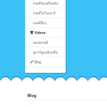
เกมส์ขับเครื่องบิน
เกมส์ไดโนเสาร์
เกมส์อื่นๆ
Videos
เฉลยเกมส์
ดูการ์ตูนอนิเมชั่น
Blog
Blog