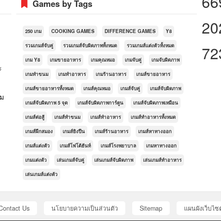
66
Games by Tags
20
250 เกม
COOKING GAMES
DIFFERENCE GAMES
Y8
รวมเกมส์จับคู่
รวมเกมส์จับผิดภาพทั้งหมด
รวมเกมส์แต่งตัวทั้งหมด
72
เกม Y8
เกมขายอาหาร
เกมคุณหมอ
เกมจับคู่
เกมจับผิดภาพ
ะ
เกมทำขนม
เกมทำอาหาร
เกมร้านอาหาร
เกมส์ขายอาหาร
เกมส์ขายอาหารทั้งหมด
เกมส์คุณหมอ
เกมส์จับคู่
เกมส์จับผิดภาพ
กม
เกมส์จับผิดภาพ 5 จุด
เกมส์จับผิดภาพการ์ตูน
เกมส์จับผิดภาพเหมือน
เกมส์ต่อสู้
เกมส์ทำขนม
เกมส์ทำอาหาร
เกมส์ทำอาหารทั้งหมด
เกมส์ฝึกสมอง
เกมส์ยิงปืน
เกมส์ร้านอาหาร
เกมส์หาทางออก
เกมส์แต่งตัว
เกมส์โฟโต้ฮันท์
เกมส์โรงพยาบาล
เกมหาทางออก
เกมแต่งตัว
เล่นเกมส์จับคู่
เล่นเกมส์จับผิดภาพ
เล่นเกมส์ทำอาหาร
เล่นเกมส์แต่งตัว
Contact Us
นโยบายความเป็นส่วนตัว
Sitemap
แผนผังเว็บไซต