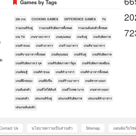
66
Games by Tags
20
250 เกม
COOKING GAMES
DIFFERENCE GAMES
Y8
รวมเกมส์จับคู่
รวมเกมส์จับผิดภาพทั้งหมด
รวมเกมส์แต่งตัวทั้งหมด
72
เกม Y8
เกมขายอาหาร
เกมคุณหมอ
เกมจับคู่
เกมจับผิดภาพ
ะ
เกมทำขนม
เกมทำอาหาร
เกมร้านอาหาร
เกมส์ขายอาหาร
เกมส์ขายอาหารทั้งหมด
เกมส์คุณหมอ
เกมส์จับคู่
เกมส์จับผิดภาพ
กม
เกมส์จับผิดภาพ 5 จุด
เกมส์จับผิดภาพการ์ตูน
เกมส์จับผิดภาพเหมือน
เกมส์ต่อสู้
เกมส์ทำขนม
เกมส์ทำอาหาร
เกมส์ทำอาหารทั้งหมด
เกมส์ฝึกสมอง
เกมส์ยิงปืน
เกมส์ร้านอาหาร
เกมส์หาทางออก
เกมส์แต่งตัว
เกมส์โฟโต้ฮันท์
เกมส์โรงพยาบาล
เกมหาทางออก
เกมแต่งตัว
เล่นเกมส์จับคู่
เล่นเกมส์จับผิดภาพ
เล่นเกมส์ทำอาหาร
เล่นเกมส์แต่งตัว
Contact Us
นโยบายความเป็นส่วนตัว
Sitemap
แผนผังเว็บไซต