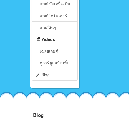
เกมส์ขับเครื่องบิน
เกมส์ไดโนเสาร์
เกมส์อื่นๆ
Videos
เฉลยเกมส์
ดูการ์ตูนอนิเมชั่น
Blog
Blog