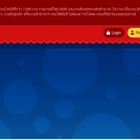
ออนไลน์ฟรีกว่า 7,000 เกม รวมเกมส์ใหม่ 2026 และเกมส์แฟลชระดับตำนาน! ไม่ว่าจะเป็นเกม 25
ัว, เกมส์ปลูกผัก หรือเกมทำอาหาร เล่นได้ทันที ไม่ต้องดาวน์โหลด เล่นฟรีทุกวันบนทุกอุปกรณ์
Login
Re