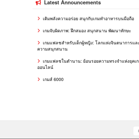
Latest Announcements
เติมพลังความอร่อย สนุกกับเกมทำอาหารบนมือถือ
เกมจับผิดภาพ: ฝึกสมอง สนุกสนาน พัฒนาทักษะ
เกมแฟลชสำหรับเด็กผู้หญิง: โลกแห่งจินตนาการแล
ความสนุกสนาน
เกมแฟลชในตำนาน: ย้อนรอยความทรงจำแห่งยุคเ
ออนไลน์
เกมส์ 6000