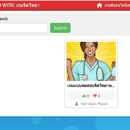
ITH: เกมจิตวิทยา
เกมส์ออนไลน์เล
arch
Submit
เกมแบบทดสอบจิตวิทยาห...
0
0
1647 Users Played