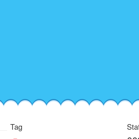
Tag
Sta