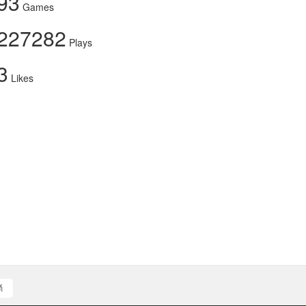
93
Games
227282
Plays
3
Likes
์