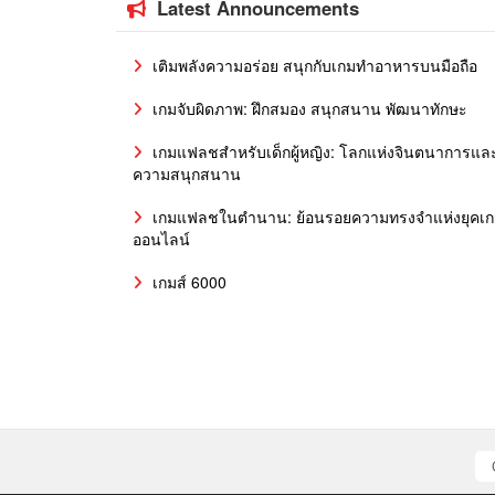
Latest Announcements
เติมพลังความอร่อย สนุกกับเกมทำอาหารบนมือถือ
เกมจับผิดภาพ: ฝึกสมอง สนุกสนาน พัฒนาทักษะ
เกมแฟลชสำหรับเด็กผู้หญิง: โลกแห่งจินตนาการแล
ความสนุกสนาน
เกมแฟลชในตำนาน: ย้อนรอยความทรงจำแห่งยุคเ
ออนไลน์
เกมส์ 6000