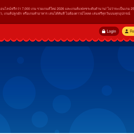
ออนไลน์ฟรีกว่า 7,000 เกม รวมเกมส์ใหม่ 2026 และเกมส์แฟลชระดับตำนาน! ไม่ว่าจะเป็นเกม 25
ัว, เกมส์ปลูกผัก หรือเกมทำอาหาร เล่นได้ทันที ไม่ต้องดาวน์โหลด เล่นฟรีทุกวันบนทุกอุปกรณ์
Login
Re