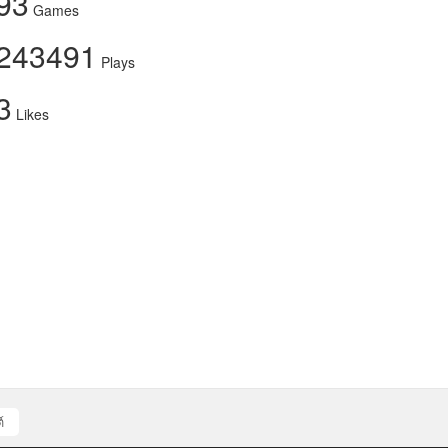
93
Games
243491
Plays
3
Likes
์