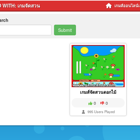
WITH: เกมจัดสวน
เกมส์ออนไลน์เ
arch
Submit
เกมส์จัดสวนดอกไม้
0
0
995 Users Played