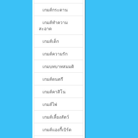
เกมส์กระดาน
เกมส์ทำความ
สะอาด
เกมส์เด็ก
เกมส์ความรัก
เกมบทบาทสมมติ
เกมส์ดนตรี
เกมส์คาสิโน
เกมส์ไพ่
เกมส์เลี้ยงสัตว์
เกมส์แองกี้เบิร์ด