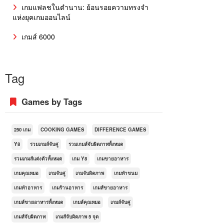
เกมแฟลชในตำนาน: ย้อนรอยความทรงจำ
แห่งยุคเกมออนไลน์
เกมส์ 6000
Tag
Games by Tags
250 เกม
COOKING GAMES
DIFFERENCE GAMES
Y8
รวมเกมส์จับคู่
รวมเกมส์จับผิดภาพทั้งหมด
รวมเกมส์แต่งตัวทั้งหมด
เกม Y8
เกมขายอาหาร
เกมคุณหมอ
เกมจับคู่
เกมจับผิดภาพ
เกมทำขนม
เกมทำอาหาร
เกมร้านอาหาร
เกมส์ขายอาหาร
เกมส์ขายอาหารทั้งหมด
เกมส์คุณหมอ
เกมส์จับคู่
เกมส์จับผิดภาพ
เกมส์จับผิดภาพ 5 จุด