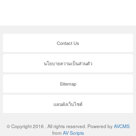
Contact Us
นโยบายความเป็นส่วนตัว
Sitemap
แผนผังเว็บไซต์
© Copyright 2016 . All rights reserved. Powered by
AVCMS
from
AV Scripts