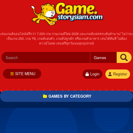
เล่นเกมส์ออนไลน์ฟรีกว่า 7,000 เกม รวมเกมส์ใหม่ 2026 และเกมส์แฟลชระดับตำนาน! ไม่ว่าจะ
เป็นเกม 250, เกม Y8, เกมส์แต่งตัว, เกมส์ปลูกผัก หรือเกมทำอาหาร เล่นได้ทันที ไม่ต้อง
ดาวน์โหลด เล่นฟรีทุกวันบนทุกอุปกรณ์
SITE MENU
Login
Register
GAMES BY CATEGORY