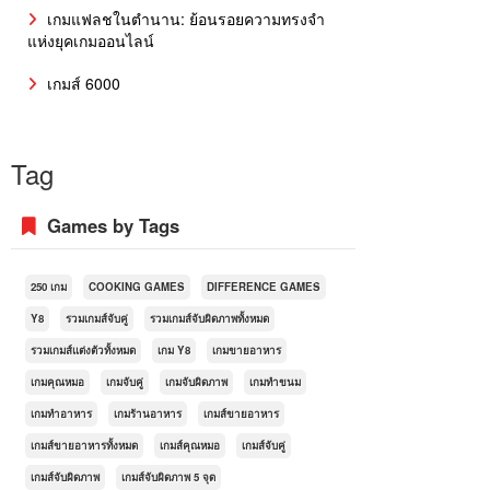
เกมแฟลชในตำนาน: ย้อนรอยความทรงจำ
แห่งยุคเกมออนไลน์
เกมส์ 6000
Tag
Games by Tags
250 เกม
COOKING GAMES
DIFFERENCE GAMES
Y8
รวมเกมส์จับคู่
รวมเกมส์จับผิดภาพทั้งหมด
รวมเกมส์แต่งตัวทั้งหมด
เกม Y8
เกมขายอาหาร
เกมคุณหมอ
เกมจับคู่
เกมจับผิดภาพ
เกมทำขนม
เกมทำอาหาร
เกมร้านอาหาร
เกมส์ขายอาหาร
เกมส์ขายอาหารทั้งหมด
เกมส์คุณหมอ
เกมส์จับคู่
เกมส์จับผิดภาพ
เกมส์จับผิดภาพ 5 จุด