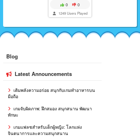
0
0
1249 Users Played
Blog
Latest Announcements
เติมพลังความอร่อย สนุกกับเกมทำอาหารบน
มือถือ
เกมจับผิดภาพ: ฝึกสมอง สนุกสนาน พัฒนา
ทักษะ
เกมแฟลชสำหรับเด็กผู้หญิง: โลกแห่ง
จินตนาการและความสนุกสนาน