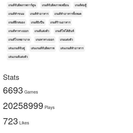
เกมส์จับผิดภาพการ์ตูน
เกมส์จับผิดภาพเหมือน
เกมส์ต่อสู้
เกมส์ทำขนม
เกมส์ทำอาหาร
เกมส์ทำอาหารทั้งหมด
เกมส์ฝึกสมอง
เกมส์ยิงปืน
เกมส์ร้านอาหาร
เกมส์หาทางออก
เกมส์แต่งตัว
เกมส์โฟโต้ฮันท์
เกมส์โรงพยาบาล
เกมหาทางออก
เกมแต่งตัว
เล่นเกมส์จับคู่
เล่นเกมส์จับผิดภาพ
เล่นเกมส์ทำอาหาร
เล่นเกมส์แต่งตัว
Stats
6693
Games
20258999
Plays
723
Likes