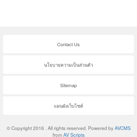
Contact Us
นโยบายความเป็นส่วนตัว
Sitemap
แผนผังเว็บไซต์
© Copyright 2016 . All rights reserved. Powered by
AVCMS
from
AV Scripts