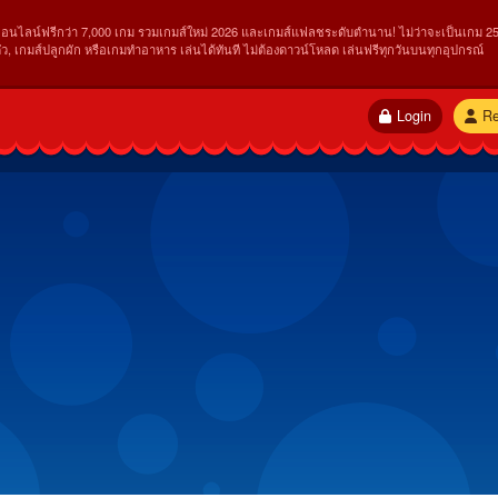
ออนไลน์ฟรีกว่า 7,000 เกม รวมเกมส์ใหม่ 2026 และเกมส์แฟลชระดับตำนาน! ไม่ว่าจะเป็นเกม 25
ัว, เกมส์ปลูกผัก หรือเกมทำอาหาร เล่นได้ทันที ไม่ต้องดาวน์โหลด เล่นฟรีทุกวันบนทุกอุปกรณ์
Login
Re