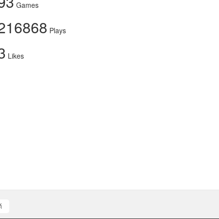
93
Games
216868
Plays
3
Likes
์