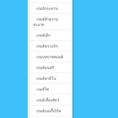
เกมส์กระดาน
เกมส์ทำความ
สะอาด
เกมส์เด็ก
เกมส์ความรัก
เกมบทบาทสมมติ
เกมส์ดนตรี
เกมส์คาสิโน
เกมส์ไพ่
เกมส์เลี้ยงสัตว์
เกมส์แองกี้เบิร์ด