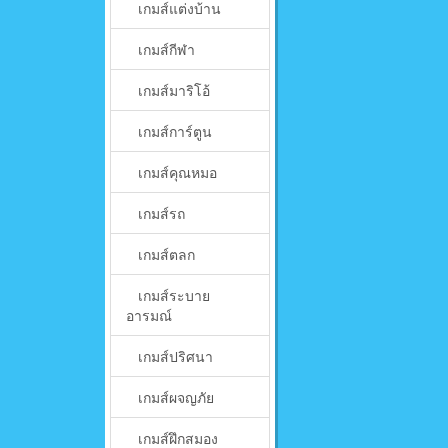
เกมส์แต่งบ้าน
เกมส์กีฬา
เกมส์มาริโอ้
เกมส์การ์ตูน
เกมส์คุณหมอ
เกมส์รถ
เกมส์ตลก
เกมส์ระบาย
อารมณ์
เกมส์ปริศนา
เกมส์ผจญภัย
เกมส์ฝึกสมอง