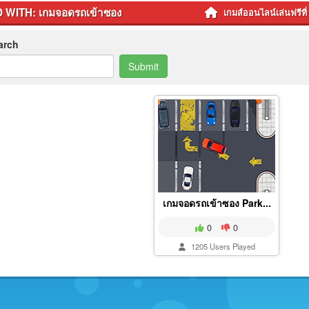
WITH: เกมจอดรถเข้าซอง
เกมส์ออนไลน์เล่นฟรีท
arch
Submit
เกมจอดรถเข้าซอง Park...
0
0
1205 Users Played