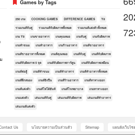
66
Games by Tags
20
250 เกม
COOKING GAMES
DIFFERENCE GAMES
Y8
รวมเกมส์จับคู่
รวมเกมส์จับผิดภาพทั้งหมด
รวมเกมส์แต่งตัวทั้งหมด
72
เกม Y8
เกมขายอาหาร
เกมคุณหมอ
เกมจับคู่
เกมจับผิดภาพ
ะ
เกมทำขนม
เกมทำอาหาร
เกมร้านอาหาร
เกมส์ขายอาหาร
เกมส์ขายอาหารทั้งหมด
เกมส์คุณหมอ
เกมส์จับคู่
เกมส์จับผิดภาพ
กม
เกมส์จับผิดภาพ 5 จุด
เกมส์จับผิดภาพการ์ตูน
เกมส์จับผิดภาพเหมือน
เกมส์ต่อสู้
เกมส์ทำขนม
เกมส์ทำอาหาร
เกมส์ทำอาหารทั้งหมด
เกมส์ฝึกสมอง
เกมส์ยิงปืน
เกมส์ร้านอาหาร
เกมส์หาทางออก
เกมส์แต่งตัว
เกมส์โฟโต้ฮันท์
เกมส์โรงพยาบาล
เกมหาทางออก
เกมแต่งตัว
เล่นเกมส์จับคู่
เล่นเกมส์จับผิดภาพ
เล่นเกมส์ทำอาหาร
เล่นเกมส์แต่งตัว
Contact Us
นโยบายความเป็นส่วนตัว
Sitemap
แผนผังเว็บไซต