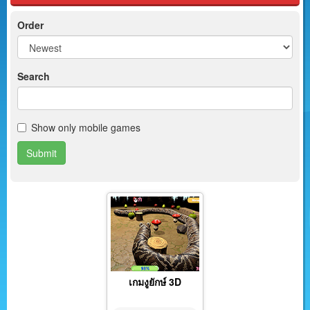
Order
Search
Show only mobile games
Submit
เกมงูยักษ์ 3D