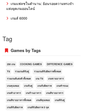
เกมแฟลชในตำนาน: ย้อนรอยความทรงจำ
แห่งยุคเกมออนไลน์
เกมส์ 6000
Tag
Games by Tags
250 เกม
COOKING GAMES
DIFFERENCE GAMES
Y8
รวมเกมส์จับคู่
รวมเกมส์จับผิดภาพทั้งหมด
รวมเกมส์แต่งตัวทั้งหมด
เกม Y8
เกมขายอาหาร
เกมคุณหมอ
เกมจับคู่
เกมจับผิดภาพ
เกมทำขนม
เกมทำอาหาร
เกมร้านอาหาร
เกมส์ขายอาหาร
เกมส์ขายอาหารทั้งหมด
เกมส์คุณหมอ
เกมส์จับคู่
เกมส์จับผิดภาพ
เกมส์จับผิดภาพ 5 จุด