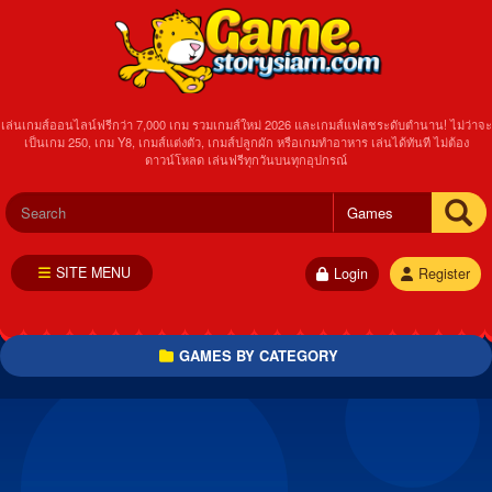
เล่นเกมส์ออนไลน์ฟรีกว่า 7,000 เกม รวมเกมส์ใหม่ 2026 และเกมส์แฟลชระดับตำนาน! ไม่ว่าจะ
เป็นเกม 250, เกม Y8, เกมส์แต่งตัว, เกมส์ปลูกผัก หรือเกมทำอาหาร เล่นได้ทันที ไม่ต้อง
ดาวน์โหลด เล่นฟรีทุกวันบนทุกอุปกรณ์
SITE MENU
Login
Register
GAMES BY CATEGORY