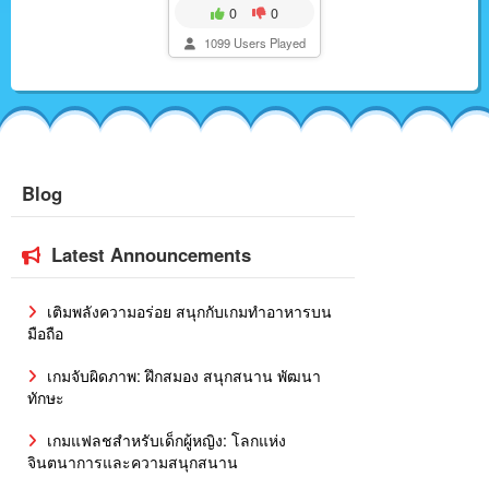
0
0
1099 Users Played
Blog
Latest Announcements
เติมพลังความอร่อย สนุกกับเกมทำอาหารบน
มือถือ
เกมจับผิดภาพ: ฝึกสมอง สนุกสนาน พัฒนา
ทักษะ
เกมแฟลชสำหรับเด็กผู้หญิง: โลกแห่ง
จินตนาการและความสนุกสนาน