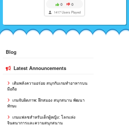
0
0
1417 Users Played
Blog
Latest Announcements
เติมพลังความอร่อย สนุกกับเกมทำอาหารบน
มือถือ
เกมจับผิดภาพ: ฝึกสมอง สนุกสนาน พัฒนา
ทักษะ
เกมแฟลชสำหรับเด็กผู้หญิง: โลกแห่ง
จินตนาการและความสนุกสนาน