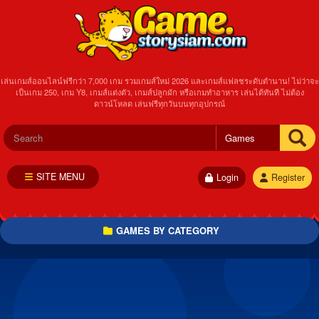
เล่นเกมส์ออนไลน์ฟรีกว่า 7,000 เกม รวมเกมส์ใหม่ 2026 และเกมส์แฟลชระดับตำนาน! ไม่ว่าจะ
เป็นเกม 250, เกม Y8, เกมส์แต่งตัว, เกมส์ปลูกผัก หรือเกมทำอาหาร เล่นได้ทันที ไม่ต้อง
ดาวน์โหลด เล่นฟรีทุกวันบนทุกอุปกรณ์
SITE MENU
Login
Register
GAMES BY CATEGORY