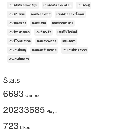
เกมส์จับผิดภาพการ์ตูน
เกมส์จับผิดภาพเหมือน
เกมส์ต่อสู้
เกมส์ทำขนม
เกมส์ทำอาหาร
เกมส์ทำอาหารทั้งหมด
เกมส์ฝึกสมอง
เกมส์ยิงปืน
เกมส์ร้านอาหาร
เกมส์หาทางออก
เกมส์แต่งตัว
เกมส์โฟโต้ฮันท์
เกมส์โรงพยาบาล
เกมหาทางออก
เกมแต่งตัว
เล่นเกมส์จับคู่
เล่นเกมส์จับผิดภาพ
เล่นเกมส์ทำอาหาร
เล่นเกมส์แต่งตัว
Stats
6693
Games
20233685
Plays
723
Likes