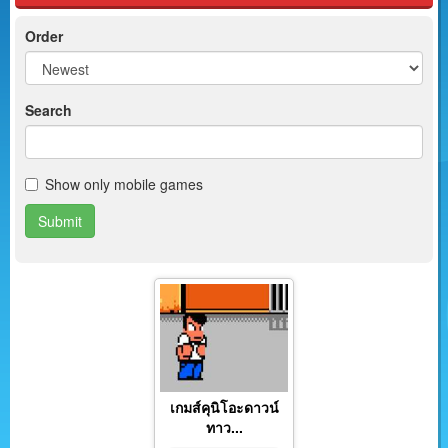
Order
Search
Show only mobile games
Submit
เกมส์คุนิโอะดาวน์
ทาว...