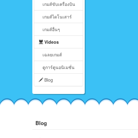
เกมส์ขับเครื่องบิน
เกมส์ไดโนเสาร์
เกมส์อื่นๆ
Videos
เฉลยเกมส์
ดูการ์ตูนอนิเมชั่น
Blog
Blog