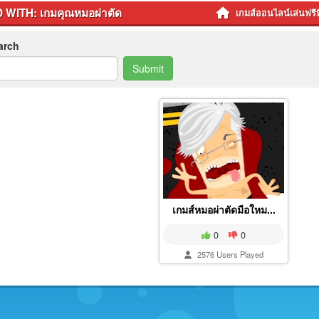
ITH: เกมคุณหมอผ่าตัด
เกมส์ออนไลน์เล่นฟรี
arch
Submit
เกมส์หมอผ่าตัดมือใหม...
0
0
2576 Users Played