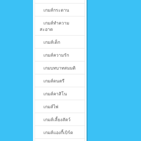
เกมส์กระดาน
เกมส์ทำความ
สะอาด
เกมส์เด็ก
เกมส์ความรัก
เกมบทบาทสมมติ
เกมส์ดนตรี
เกมส์คาสิโน
เกมส์ไพ่
เกมส์เลี้ยงสัตว์
เกมส์แองกี้เบิร์ด