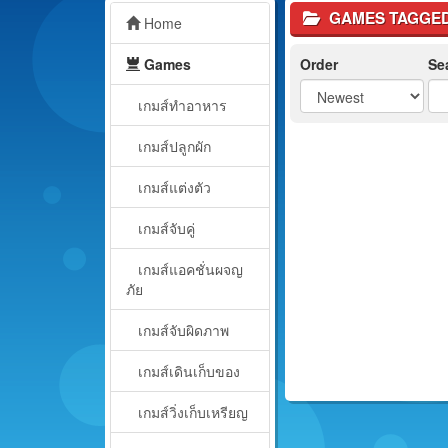
GAMES TAGGED W
Home
Games
Order
Se
เกมส์ทำอาหาร
เกมส์ปลูกผัก
เกมส์แต่งตัว
เกมส์จับคู่
เกมส์แอคชั่นผจญ
ภัย
เกมส์จับผิดภาพ
เกมส์เดินเก็บของ
เกมส์วิ่งเก็บเหรียญ