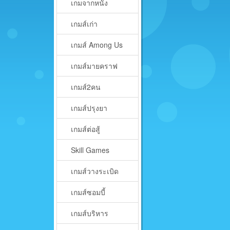
เกมจากหนัง
เกมส์เก่า
เกมส์ Among Us
เกมส์มายคราฟ
เกมส์2คน
เกมส์ปรุงยา
เกมส์ต่อสู้
Skill Games
เกมส์วางระเบิด
เกมส์ซอมบี้
เกมส์บริหาร