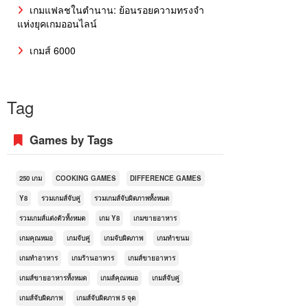
เกมแฟลชในตำนาน: ย้อนรอยความทรงจำ
แห่งยุคเกมออนไลน์
เกมส์ 6000
Tag
Games by Tags
250 เกม
COOKING GAMES
DIFFERENCE GAMES
Y8
รวมเกมส์จับคู่
รวมเกมส์จับผิดภาพทั้งหมด
รวมเกมส์แต่งตัวทั้งหมด
เกม Y8
เกมขายอาหาร
เกมคุณหมอ
เกมจับคู่
เกมจับผิดภาพ
เกมทำขนม
เกมทำอาหาร
เกมร้านอาหาร
เกมส์ขายอาหาร
เกมส์ขายอาหารทั้งหมด
เกมส์คุณหมอ
เกมส์จับคู่
เกมส์จับผิดภาพ
เกมส์จับผิดภาพ 5 จุด