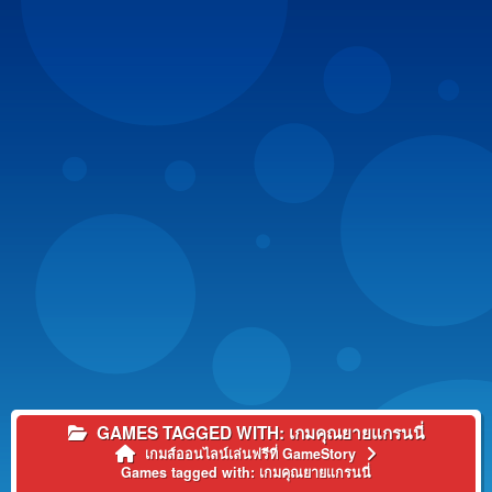
GAMES TAGGED WITH: เกมคุณยายแกรนนี่
เกมส์ออนไลน์เล่นฟรีที่ GameStory
Games tagged with: เกมคุณยายแกรนนี่