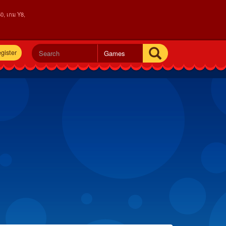
0, เกม Y8,
gister