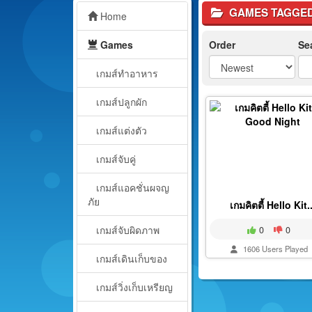
GAMES TAGGED WI
Home
Games
Order
Se
เกมส์ทำอาหาร
เกมส์ปลูกผัก
เกมส์แต่งตัว
เกมส์จับคู่
เกมส์แอคชั่นผจญ
ภัย
เกมคิตตี้ Hello Kit..
เกมส์จับผิดภาพ
0
0
1606 Users Played
เกมส์เดินเก็บของ
เกมส์วิ่งเก็บเหรียญ