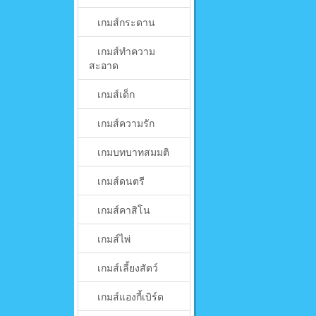
เกมส์กระดาน
เกมส์ทำความ
สะอาด
เกมส์เด็ก
เกมส์ความรัก
เกมบทบาทสมมติ
เกมส์ดนตรี
เกมส์คาสิโน
เกมส์ไพ่
เกมส์เลี้ยงสัตว์
เกมส์แองกี้เบิร์ด