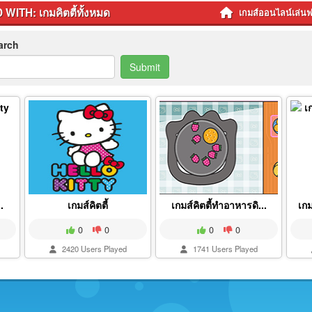
TH: เกมคิตตี้ทั้งหมด
เกมส์ออนไลน์เล่นฟ
arch
Submit
.
เกมส์คิตตี้
เกมส์คิตตี้ทำอาหารดิ...
เก
0
0
0
0
2420 Users Played
1741 Users Played