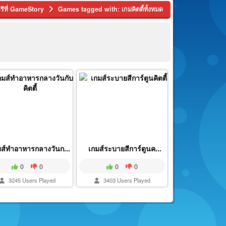
รีที่ GameStory
Games tagged with: เกมคิตตี้ทั้งหมด
มส์ทำอาหารกลางวันก...
เกมส์ระบายสีการ์ตูนค...
0
0
0
0
3245 Users Played
3403 Users Played