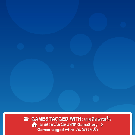
GAMES TAGGED WITH: เกมคิดเลขเร็ว
เกมส์ออนไลน์เล่นฟรีที่ GameStory
Games tagged with: เกมคิดเลขเร็ว