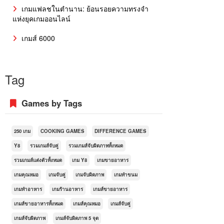
เกมแฟลชในตำนาน: ย้อนรอยความทรงจำ
แห่งยุคเกมออนไลน์
เกมส์ 6000
Tag
Games by Tags
250 เกม
COOKING GAMES
DIFFERENCE GAMES
Y8
รวมเกมส์จับคู่
รวมเกมส์จับผิดภาพทั้งหมด
รวมเกมส์แต่งตัวทั้งหมด
เกม Y8
เกมขายอาหาร
เกมคุณหมอ
เกมจับคู่
เกมจับผิดภาพ
เกมทำขนม
เกมทำอาหาร
เกมร้านอาหาร
เกมส์ขายอาหาร
เกมส์ขายอาหารทั้งหมด
เกมส์คุณหมอ
เกมส์จับคู่
เกมส์จับผิดภาพ
เกมส์จับผิดภาพ 5 จุด