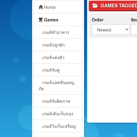
GAMES TAGGED W
Home
Games
Order
Se
เกมส์ทำอาหาร
เกมส์ปลูกผัก
เกมส์แต่งตัว
เกมส์จับคู่
เกมส์แอคชั่นผจญ
ภัย
เกมส์จับผิดภาพ
เกมส์เดินเก็บของ
เกมส์วิ่งเก็บเหรียญ