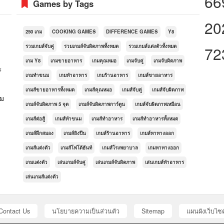
66
Games by Tags
20
250 เกม
COOKING GAMES
DIFFERENCE GAMES
Y8
รวมเกมส์จับคู่
รวมเกมส์จับผิดภาพทั้งหมด
รวมเกมส์แต่งตัวทั้งหมด
72
เกม Y8
เกมขายอาหาร
เกมคุณหมอ
เกมจับคู่
เกมจับผิดภาพ
ะ
เกมทำขนม
เกมทำอาหาร
เกมร้านอาหาร
เกมส์ขายอาหาร
เกมส์ขายอาหารทั้งหมด
เกมส์คุณหมอ
เกมส์จับคู่
เกมส์จับผิดภาพ
กม
เกมส์จับผิดภาพ 5 จุด
เกมส์จับผิดภาพการ์ตูน
เกมส์จับผิดภาพเหมือน
เกมส์ต่อสู้
เกมส์ทำขนม
เกมส์ทำอาหาร
เกมส์ทำอาหารทั้งหมด
เกมส์ฝึกสมอง
เกมส์ยิงปืน
เกมส์ร้านอาหาร
เกมส์หาทางออก
เกมส์แต่งตัว
เกมส์โฟโต้ฮันท์
เกมส์โรงพยาบาล
เกมหาทางออก
เกมแต่งตัว
เล่นเกมส์จับคู่
เล่นเกมส์จับผิดภาพ
เล่นเกมส์ทำอาหาร
เล่นเกมส์แต่งตัว
Contact Us
นโยบายความเป็นส่วนตัว
Sitemap
แผนผังเว็บไซต