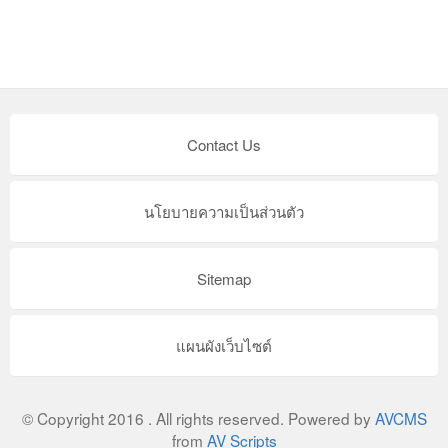
Contact Us
นโยบายความเป็นส่วนตัว
Sitemap
แผนผังเว็บไซต์
© Copyright 2016 . All rights reserved. Powered by
AVCMS
from
AV Scripts