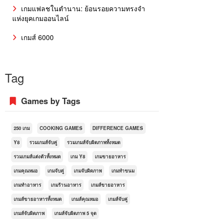
เกมแฟลชในตำนาน: ย้อนรอยความทรงจำ
แห่งยุคเกมออนไลน์
เกมส์ 6000
Tag
Games by Tags
250 เกม
COOKING GAMES
DIFFERENCE GAMES
Y8
รวมเกมส์จับคู่
รวมเกมส์จับผิดภาพทั้งหมด
รวมเกมส์แต่งตัวทั้งหมด
เกม Y8
เกมขายอาหาร
เกมคุณหมอ
เกมจับคู่
เกมจับผิดภาพ
เกมทำขนม
เกมทำอาหาร
เกมร้านอาหาร
เกมส์ขายอาหาร
เกมส์ขายอาหารทั้งหมด
เกมส์คุณหมอ
เกมส์จับคู่
เกมส์จับผิดภาพ
เกมส์จับผิดภาพ 5 จุด