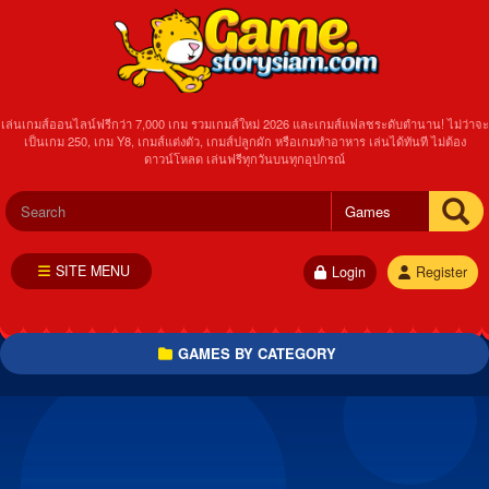
เล่นเกมส์ออนไลน์ฟรีกว่า 7,000 เกม รวมเกมส์ใหม่ 2026 และเกมส์แฟลชระดับตำนาน! ไม่ว่าจะ
เป็นเกม 250, เกม Y8, เกมส์แต่งตัว, เกมส์ปลูกผัก หรือเกมทำอาหาร เล่นได้ทันที ไม่ต้อง
ดาวน์โหลด เล่นฟรีทุกวันบนทุกอุปกรณ์
SITE MENU
Login
Register
GAMES BY CATEGORY