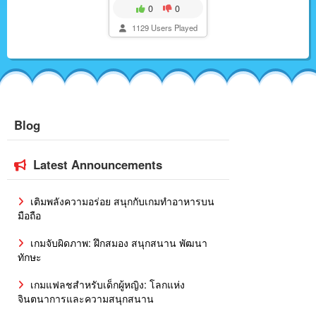
0
0
1129 Users Played
Blog
Latest Announcements
เติมพลังความอร่อย สนุกกับเกมทำอาหารบน
มือถือ
เกมจับผิดภาพ: ฝึกสมอง สนุกสนาน พัฒนา
ทักษะ
เกมแฟลชสำหรับเด็กผู้หญิง: โลกแห่ง
จินตนาการและความสนุกสนาน