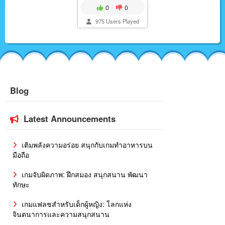
0
0
975 Users Played
Blog
Latest Announcements
เติมพลังความอร่อย สนุกกับเกมทำอาหารบน
มือถือ
เกมจับผิดภาพ: ฝึกสมอง สนุกสนาน พัฒนา
ทักษะ
เกมแฟลชสำหรับเด็กผู้หญิง: โลกแห่ง
จินตนาการและความสนุกสนาน