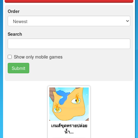
Order
Search
Show only mobile games
Submit
เกมส์ขุดทรายปล่อย
น้ำ...