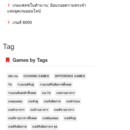
เกมแฟลชในตำนาน: ย้อนรอยความทรงจำ
แห่งยุคเกมออนไลน์
เกมส์ 6000
Tag
Games by Tags
250 เกม
COOKING GAMES
DIFFERENCE GAMES
Y8
รวมเกมส์จับคู่
รวมเกมส์จับผิดภาพทั้งหมด
รวมเกมส์แต่งตัวทั้งหมด
เกม Y8
เกมขายอาหาร
เกมคุณหมอ
เกมจับคู่
เกมจับผิดภาพ
เกมทำขนม
เกมทำอาหาร
เกมร้านอาหาร
เกมส์ขายอาหาร
เกมส์ขายอาหารทั้งหมด
เกมส์คุณหมอ
เกมส์จับคู่
เกมส์จับผิดภาพ
เกมส์จับผิดภาพ 5 จุด