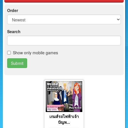
Order
Search
Show only mobile games
Submit
เกมส์รถไฟฟ้าเจ้า
ปัญห...