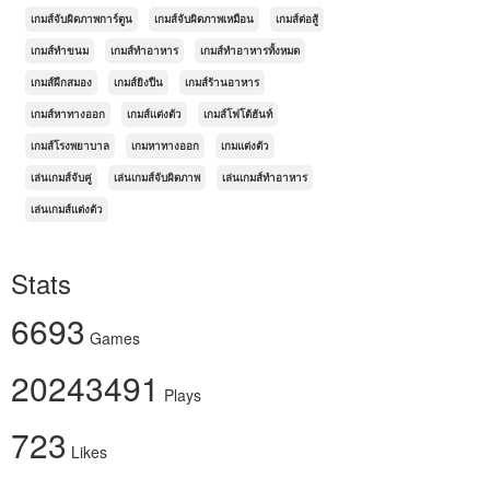
เกมส์จับผิดภาพการ์ตูน
เกมส์จับผิดภาพเหมือน
เกมส์ต่อสู้
เกมส์ทำขนม
เกมส์ทำอาหาร
เกมส์ทำอาหารทั้งหมด
เกมส์ฝึกสมอง
เกมส์ยิงปืน
เกมส์ร้านอาหาร
เกมส์หาทางออก
เกมส์แต่งตัว
เกมส์โฟโต้ฮันท์
เกมส์โรงพยาบาล
เกมหาทางออก
เกมแต่งตัว
เล่นเกมส์จับคู่
เล่นเกมส์จับผิดภาพ
เล่นเกมส์ทำอาหาร
เล่นเกมส์แต่งตัว
Stats
6693
Games
20243491
Plays
723
Likes