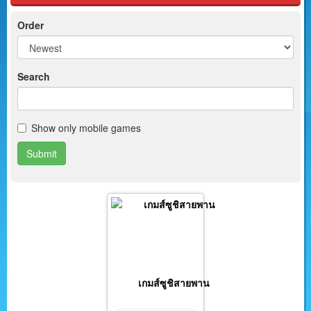
Order
Search
Show only mobile games
Submit
เกมส์ซูชิสายพาน