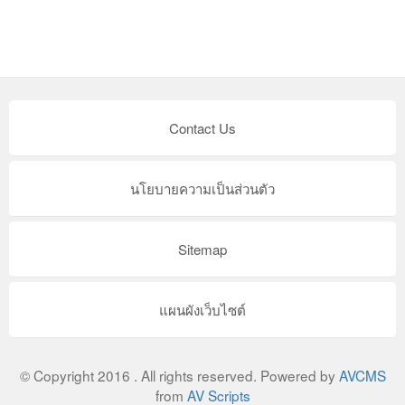
Contact Us
นโยบายความเป็นส่วนตัว
Sitemap
แผนผังเว็บไซต์
© Copyright 2016 . All rights reserved. Powered by
AVCMS
from
AV Scripts