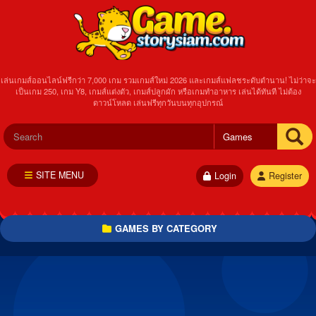
เล่นเกมส์ออนไลน์ฟรีกว่า 7,000 เกม รวมเกมส์ใหม่ 2026 และเกมส์แฟลชระดับตำนาน! ไม่ว่าจะ
เป็นเกม 250, เกม Y8, เกมส์แต่งตัว, เกมส์ปลูกผัก หรือเกมทำอาหาร เล่นได้ทันที ไม่ต้อง
ดาวน์โหลด เล่นฟรีทุกวันบนทุกอุปกรณ์
SITE MENU
Login
Register
GAMES BY CATEGORY