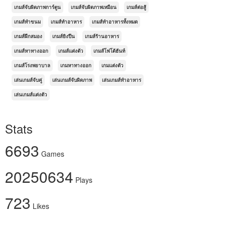
เกมส์จับผิดภาพการ์ตูน
เกมส์จับผิดภาพเหมือน
เกมส์ต่อสู้
เกมส์ทำขนม
เกมส์ทำอาหาร
เกมส์ทำอาหารทั้งหมด
เกมส์ฝึกสมอง
เกมส์ยิงปืน
เกมส์ร้านอาหาร
เกมส์หาทางออก
เกมส์แต่งตัว
เกมส์โฟโต้ฮันท์
เกมส์โรงพยาบาล
เกมหาทางออก
เกมแต่งตัว
เล่นเกมส์จับคู่
เล่นเกมส์จับผิดภาพ
เล่นเกมส์ทำอาหาร
เล่นเกมส์แต่งตัว
Stats
6693
Games
20250634
Plays
723
Likes