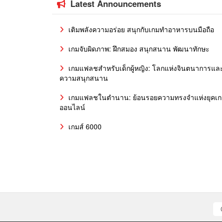
Latest Announcements
เติมพลังความอร่อย สนุกกับเกมทำอาหารบนมือถือ
เกมจับผิดภาพ: ฝึกสมอง สนุกสนาน พัฒนาทักษะ
เกมแฟลชสำหรับเด็กผู้หญิง: โลกแห่งจินตนาการแล
ความสนุกสนาน
เกมแฟลชในตำนาน: ย้อนรอยความทรงจำแห่งยุคเ
ออนไลน์
เกมส์ 6000