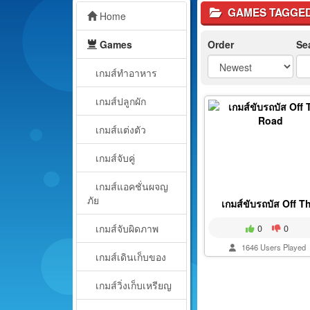
GAMES TAGGED W
Home
Games
Order
Se
เกมส์ทำอาหาร
เกมส์ปลูกผัก
เกมส์แต่งตัว
เกมส์จับคู่
เกมส์แอคชั่นผจญ
ภัย
เกมส์ขับรถบัส Off Th
เกมส์จับผิดภาพ
0
0
1646 Users Played
เกมส์เดินเก็บของ
เกมส์วิ่งเก็บเหรียญ