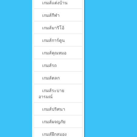
เกมส์แต่งบ้าน
เกมส์กีฬา
เกมส์มาริโอ้
เกมส์การ์ตูน
เกมส์คุณหมอ
เกมส์รถ
เกมส์ตลก
เกมส์ระบาย
อารมณ์
เกมส์ปริศนา
เกมส์ผจญภัย
เกมส์ฝึกสมอง