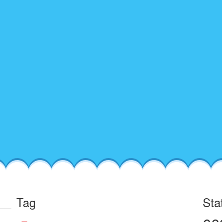
Tag
Sta