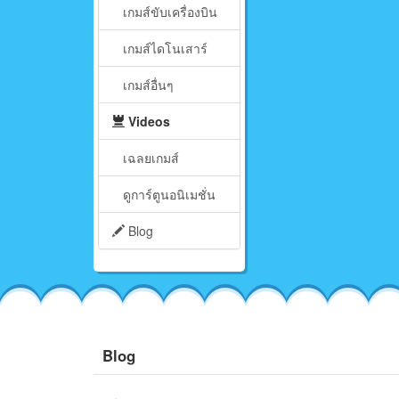
เกมส์ขับเครื่องบิน
เกมส์ไดโนเสาร์
เกมส์อื่นๆ
Videos
เฉลยเกมส์
ดูการ์ตูนอนิเมชั่น
Blog
Blog