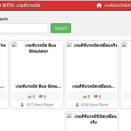
ITH: เกมขับรถบัส
เกมส์ออนไลน์เล่
arch
Submit
...
เกมขับรถบัส Bus Simu...
เกมส์ขับรถบัสเหมือนจ...
0
0
0
0
1577 Users Played
3733 Users Played