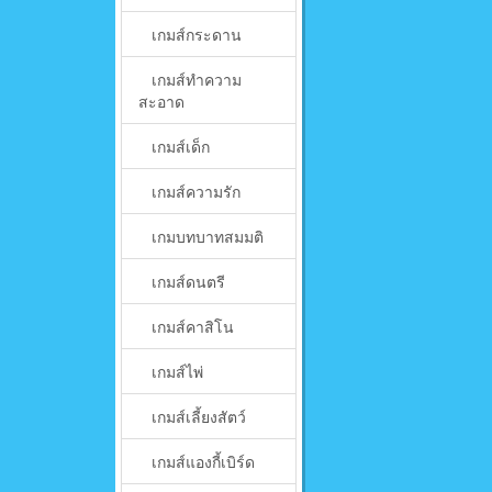
เกมส์กระดาน
เกมส์ทำความ
สะอาด
เกมส์เด็ก
เกมส์ความรัก
เกมบทบาทสมมติ
เกมส์ดนตรี
เกมส์คาสิโน
เกมส์ไพ่
เกมส์เลี้ยงสัตว์
เกมส์แองกี้เบิร์ด