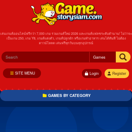
เล่นเกมส์ออนไลน์ฟรีกว่า 7,000 เกม รวมเกมส์ใหม่ 2026 และเกมส์แฟลชระดับตำนาน! ไม่ว่าจะ
เป็นเกม 250, เกม Y8, เกมส์แต่งตัว, เกมส์ปลูกผัก หรือเกมทำอาหาร เล่นได้ทันที ไม่ต้อง
ดาวน์โหลด เล่นฟรีทุกวันบนทุกอุปกรณ์
SITE MENU
Login
Register
GAMES BY CATEGORY