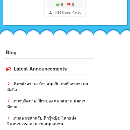
0
0
1493 Users Played
Blog
Latest Announcements
เติมพลังความอร่อย สนุกกับเกมทำอาหารบน
มือถือ
เกมจับผิดภาพ: ฝึกสมอง สนุกสนาน พัฒนา
ทักษะ
เกมแฟลชสำหรับเด็กผู้หญิง: โลกแห่ง
จินตนาการและความสนุกสนาน