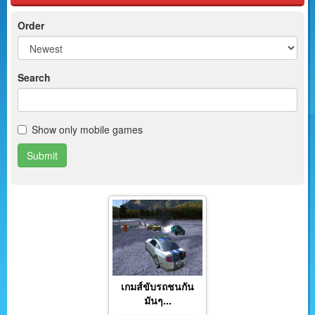
Order
Search
Show only mobile games
Submit
เกมส์ขับรถชนกัน
มันๆ...