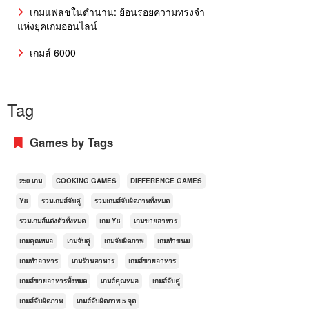
เกมแฟลชในตำนาน: ย้อนรอยความทรงจำ
แห่งยุคเกมออนไลน์
เกมส์ 6000
Tag
Games by Tags
250 เกม
COOKING GAMES
DIFFERENCE GAMES
Y8
รวมเกมส์จับคู่
รวมเกมส์จับผิดภาพทั้งหมด
รวมเกมส์แต่งตัวทั้งหมด
เกม Y8
เกมขายอาหาร
เกมคุณหมอ
เกมจับคู่
เกมจับผิดภาพ
เกมทำขนม
เกมทำอาหาร
เกมร้านอาหาร
เกมส์ขายอาหาร
เกมส์ขายอาหารทั้งหมด
เกมส์คุณหมอ
เกมส์จับคู่
เกมส์จับผิดภาพ
เกมส์จับผิดภาพ 5 จุด