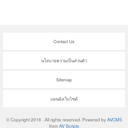
Contact Us
นโยบายความเป็นส่วนตัว
Sitemap
แผนผังเว็บไซต์
© Copyright 2016 . All rights reserved. Powered by
AVCMS
from
AV Scripts