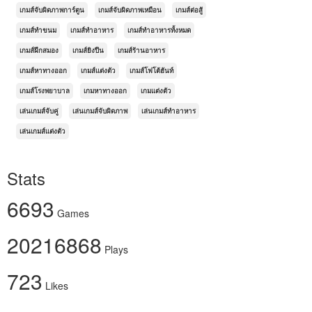
เกมส์จับผิดภาพการ์ตูน
เกมส์จับผิดภาพเหมือน
เกมส์ต่อสู้
เกมส์ทำขนม
เกมส์ทำอาหาร
เกมส์ทำอาหารทั้งหมด
เกมส์ฝึกสมอง
เกมส์ยิงปืน
เกมส์ร้านอาหาร
เกมส์หาทางออก
เกมส์แต่งตัว
เกมส์โฟโต้ฮันท์
เกมส์โรงพยาบาล
เกมหาทางออก
เกมแต่งตัว
เล่นเกมส์จับคู่
เล่นเกมส์จับผิดภาพ
เล่นเกมส์ทำอาหาร
เล่นเกมส์แต่งตัว
Stats
6693
Games
20216868
Plays
723
Likes