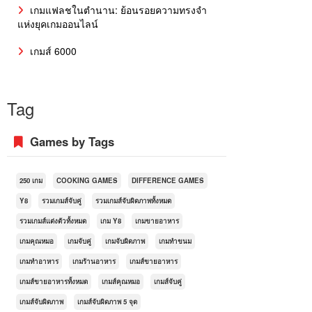
เกมแฟลชในตำนาน: ย้อนรอยความทรงจำ
แห่งยุคเกมออนไลน์
เกมส์ 6000
Tag
Games by Tags
250 เกม
COOKING GAMES
DIFFERENCE GAMES
Y8
รวมเกมส์จับคู่
รวมเกมส์จับผิดภาพทั้งหมด
รวมเกมส์แต่งตัวทั้งหมด
เกม Y8
เกมขายอาหาร
เกมคุณหมอ
เกมจับคู่
เกมจับผิดภาพ
เกมทำขนม
เกมทำอาหาร
เกมร้านอาหาร
เกมส์ขายอาหาร
เกมส์ขายอาหารทั้งหมด
เกมส์คุณหมอ
เกมส์จับคู่
เกมส์จับผิดภาพ
เกมส์จับผิดภาพ 5 จุด