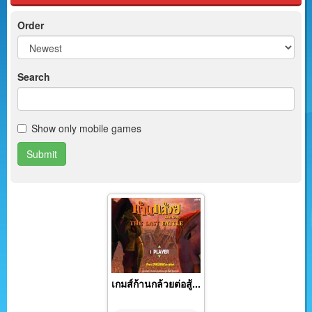
Order
Search
Show only mobile games
Submit
เกมส์ก้านกล้วยต่อสู้...