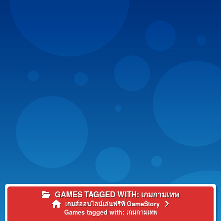
GAMES TAGGED WITH: เกมกามเทพ
เกมส์ออนไลน์เล่นฟรีที่ GameStory
Games tagged with: เกมกามเทพ