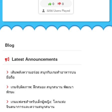
0
0
3256 Users Played
Blog
Latest Announcements
เติมพลังความอร่อย สนุกกับเกมทำอาหารบน
มือถือ
เกมจับผิดภาพ: ฝึกสมอง สนุกสนาน พัฒนา
ทักษะ
เกมแฟลชสำหรับเด็กผู้หญิง: โลกแห่ง
จินตนาการและความสนุกสนาน